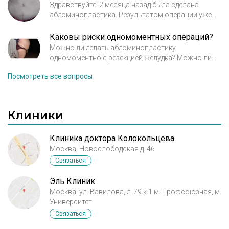
Здравствуйте. 2 месяца назад была сделана
абдоминопластика. Результатом операции уже
довольна. Но, интересует такой вопрос: После
нанесения на живот крема от целлюлита с
Каковы риски одномоментных операций?
перцем, кожа на всём животе естественно
Можно ли делать абдоминопластику
краснеет и жжёт, но место вокруг пупка остаётся
одномоментно с резекцией желудка? Можно ли
белой!? На этом месте остались старые следы от
делать полную абдоминопластику не формирую
Посмотреть все вопросы
стрий. Но до операции это место и краснело и
пупок, а формировать пупок позже после
жгло...
зажиаления под местным наркозом? Какие риски
при одномоментной абдоминопластике и
резекции желудка открытым способом?
Клиники
Клиника доктора Колокольцева
Москва, Новослободская д. 46
Связаться
Эль Клиник
Москва, ул. Вавилова, д. 79 к.1 м. Профсоюзная, м.
Университет
Связаться