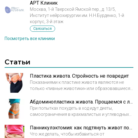
АРТ Клиник
Москва, 1-й Тверской Ямской пер., д. 13/5,
Институт нейрохирургии им. Н.Н.Бурденко, 1-й
корпус, 3-й этаж
Связаться
Посмотреть все клиники
Статьи
Пластика живота. Стройность не повредит
Показаниями к пластике живота являются не
только «пивные животики» или образовавшиеся
вследствие нарушений диеты жировые
отложения, пластика живота является
Абдоминопластика живота. Прощаемся с лишним
настоящим спасением в случаях расхождения
При попытках похудеть в ход идут диеты,
мышц передней брюшной стенки, планирующейся
самоограничения в крахмалистых и углеводных
липосакции, кожно-жирового фартука, дряблой
продуктах, перемежающиеся со спортивным
кожи на животе, растяжек.
рвением в тренажерном зале. Эти усилия
Панникулэктомия: как подтянуть живот после похудения
приведут к заветной цели через много месяцев
Что же делать, чтобы избавиться от