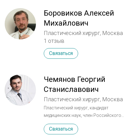
Боровиков Алексей
Михайлович
Пластический хирург, Москва
1 отзыв
Связаться
Чемянов Георгий
Станиславович
Пластический хирург, Москва
Пластический хирург, кандидат
медицинских наук, член Российского
общества пластических, реконструктивных
Связаться
и эстетических хирургов (РОПРЭХ), член
Международного общества пластических,