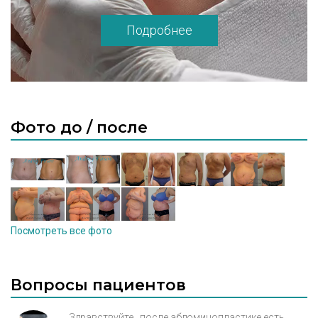
реабилитация была безопасной и быстрой.
Пластическая операция в «B-Clinic»
Подробнее
поможет вам: - повысить свою
привлекательность, - обрести уверенность
в себе, - улучшить социальный статус, -
достичь новых успехов в
профессиональной карьере, - улучшить
Фото до / после
физическое самочувствие, - избежать
комплексов и неврозов. Цены на все виды
пластических операций в нашем Центре
определяются объемами хирургического
вмешательства и квалификацией наших
хирургов. Выбирая «B-Clinic», вы
гарантируете себя от неоправданно
Посмотреть все фото
высоких и необоснованных расходов.
Специалисты пластической хирургии и
весь персонал нашей клиники сделают все,
Вопросы пациентов
чтобы ваше посещение проходило в
атмосфере благожелательности и
Здравствуйте , после абдоминопластике есть