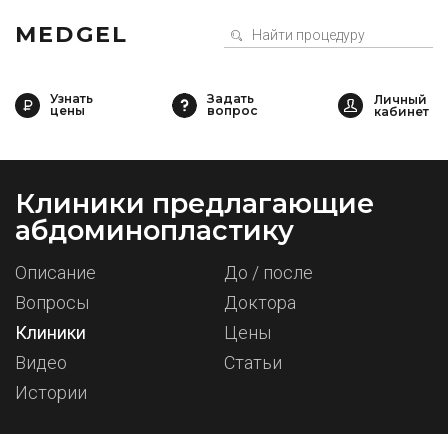
MEDGEL
Узнать
Задать
цены
вопрос
Клиники предлагающие
абдоминопластику
Описание
До / после
Вопросы
Доктора
Клиники
Цены
Видео
Статьи
Истории