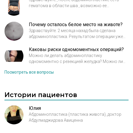
психологического комфорта. «B-Clinic» –
гематома в области шва , возможно ее
эвакуировать или она должна сама пройти ? 5
надежность и безопасность пластической
мес уже прошло
хирургии.
Почему осталось белое место на животе?
Здравствуйте. 2 месяца назад была сделана
абдоминопластика. Результатом операции уже
довольна. Но, интересует такой вопрос: После
нанесения на живот крема от целлюлита с
Каковы риски одномоментных операций?
перцем, кожа на всём животе естественно
Можно ли делать абдоминопластику
краснеет и жжёт, но место вокруг пупка остаётся
одномоментно с резекцией желудка? Можно ли
белой!? На этом месте остались старые следы от
делать полную абдоминопластику не формирую
Посмотреть все вопросы
стрий. Но до операции это место и краснело и
пупок, а формировать пупок позже после
жгло...
зажиаления под местным наркозом? Какие риски
при одномоментной абдоминопластике и
резекции желудка открытым способом?
Истории пациентов
Юлия
Абдоминопластика (пластика живота), доктор
Абдулмаджидова Авиценна