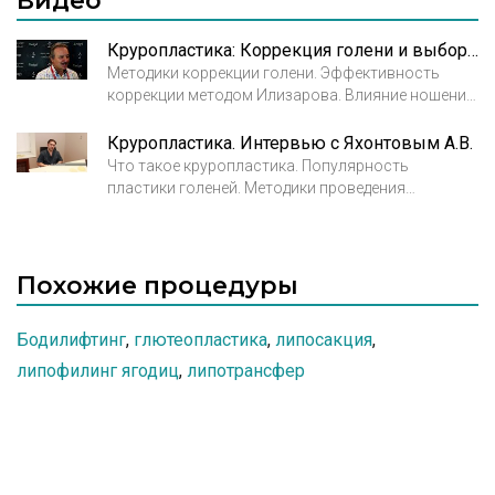
Видео
обладательницам остается только скрывать
недостатки под длинной юбкой или широкими
Круропластика: Коррекция голени и выбор хирургической методики. Кудзаев К.У., пластический хирург
брюками.
Методики коррекции голени. Эффективность
коррекции методом Илизарова. Влияние ношения
каблуков на деформацию голени. Кудзаев К.У.,
пластический хирург
Круропластика. Интервью с Яхонтовым А.В.
V Санкт-Петербургский Live Surgery & Injections
Что такое круропластика. Популярность
Курс 2017
пластики голеней. Методики проведения
круропластики. Интервью с пластическим
хирургом Яхонтовым Андреем Владимировичем.
Похожие процедуры
Бодилифтинг
,
глютеопластика
,
липосакция
,
липофилинг ягодиц
,
липотрансфер