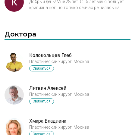
К
Добрый день! Мне 28 лет. С 15 лет меня волнует
кривизна ног, но только сейчас решилась на
пластику. Перерыла весь интернет. Кучу вопросов
появилось: Как это выглядит в целом?
Вставляются импланты? Если да, то чувствуются
ли они после операции? Сколько времени уходит
Доктора
на реабилитацию? Сколько по времени идет сама
операция? Бывают ли осложнения? Когда можно
будет заниматься спортом?Видно ли швы?
Колокольцев Глеб
Пластический хирург, Москва
Связаться
Литвин Алексей
Пластический хирург, Москва
Связаться
Хмара Владлена
Пластический хирург, Москва
Связаться