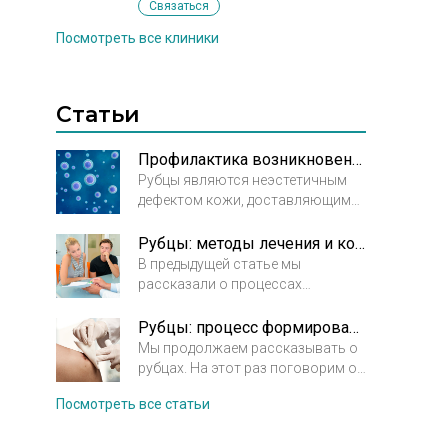
Связаться
Посмотреть все клиники
Статьи
Профилактика возникновения рубцов
Рубцы являются неэстетичным
дефектом кожи, доставляющими
своему обладателю не только
психологический, но и
Рубцы: методы лечения и коррекции
физический дискомфорт. В
В предыдущей статье мы
большинстве случаев их можно
рассказали о процессах
предупредить, если знать
формирования рубца и
механизм заживления
предупреждении его деформации.
Рубцы: процесс формирования и заживления. Предупреждение деформации
повреждений кожи и причины
Сегодня обсудим методы лечения
Мы продолжаем рассказывать о
возникновения рубцов.
и коррекции.
Вид лечения или
рубцах. На этот раз поговорим о
коррекции рубца назначается
процессе формирования и
Посмотреть все статьи
заживления рубца и посоветуем,
врачом в зависимости от типа и
как избежать его деформации.
состояния рубца.