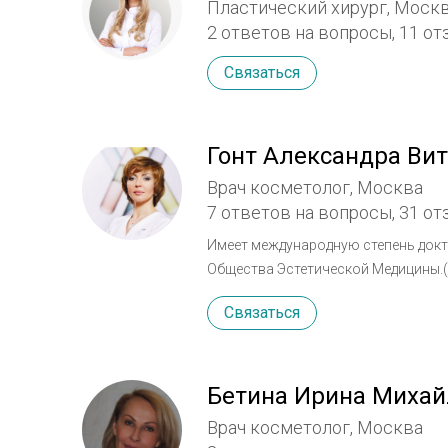
Пластический хирург, Моск
2 ответов на вопросы,
11 от
Связаться
Гонт Александра Ви
Врач косметолог, Москва
7 ответов на вопросы,
31 от
Имеет международную степень докт
Общества Эстетической Медицины.
Общества Мезотерапии (НОМ) Дейс
Связаться
Аnti — age терапии. (WOSAAM) Дей
Эстетической Медицины и Мезотерапии (АММЕ) Родилась в семье враче
традицую посвятила свою жизнь м
методик оздоровления организма и сохранения крас
Бетина Ирина Миха
косметологии более 15 лет. Более
Врач косметолог, Москва
направлениям косметологии и конту