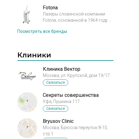
косметологии. Предназначен
для
омоложения кожи и
Fotona
устранения ее возрастных
Лазеры словенской компании
Fotona
, основанной в 1964 году —
изменений. В наши дни способ
это результат
омоложения
лазером
Фраксель
с
Посмотреть все бренды
огромного
количества
успехом применяется более чем в
исследований и 50­-летнего опыта
семидесяти странах, так как
изучения лазерных медицинских
имеет
минимальные осложнения
Клиники
технологий.
На сегодняшний день
и дает потрясающий результат.
эта компания является
крупнейшим европейским
Клиника Вектор
производителем
лазерного
Москва, ул. Крупской, дом 19/17
оборудования для медицинского
Связаться
применения.
Секреты совершенства
Уфа, Пушкина 117
Связаться
Bryusov Clinic
Москва, Брюсов переулок 8-10,
стр.1