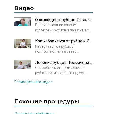
Напомним, что рубцы всегда
образуются на месте травмы.
Видео
Таким образом кожа отвечает на
нарушение целостного покрова.
О келоидных рубцах. Гл.врач Николаева-Федорова Анжелика Владимировна
Причины возникновения
келоидных рубцов и пациенты со
склонностью к их
возникновению. Современные
Как избавиться от рубцов. Сахарова Анна Сергеевна. Косметолог. Дерматовенеролог
способы борьбы с келоидными
Избавиться от рубцов
рубцами.
полностью нельзя, зато
рубцовую ткань можно сделать
мягче. Интервью с врачом-
Лечение рубцов, Толмачева Юлия Александровна
дерматовенерологом Сахаровой
Способы и методики лечения
Анной Сергеевной.
рубцов. Комплексный подход
является наиболее оптимальным
Посмотреть все видео
методом лечения рубцов.
Похожие процедуры
Лазерная шлифовка
,