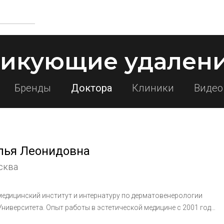
тикующие удалени
Бренды
Доктора
Клиники
Видео
лья Леонидовна
сква
иверситета. Опыт работы в эстетической медицине с 2001 года.
пия, безинъекционная биоревитализация, микротоковая и