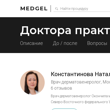
MEDGEL
Доктора прак
Описание
До / после
Вопросы
Константинова Ната
Врач дерматовенеролог, Мо
6 отзывов
Врач-дерматовенеролог Окончила медицинский институт и интернатуру по дерматовенерологии
Северо-Восточного федерального Ун
аппаратная косметология (RF-тера