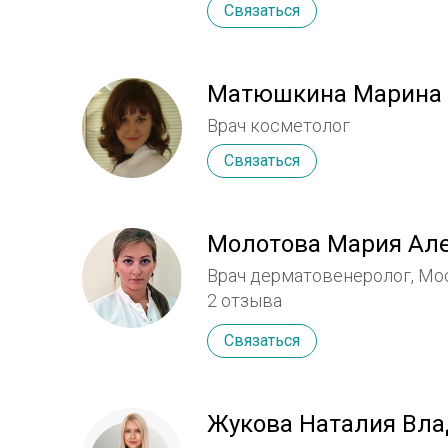
Связаться
ультразвуковая терапия, дермабраз
контурная пластика, мезотерапия 
методик anti-age терапии, лечение ак
Матюшкина Марина 
Врач косметолог
Связаться
Молотова Мария Ал
Врач дерматовенеролог, Мо
2 отзыва
Связаться
Жукова Наталия Вл