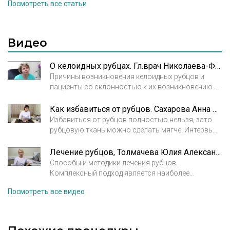
Посмотреть все статьи
его деформации.
Напомним, что рубцы всегда
образуются на месте травмы. Таким образом
кожа отвечает на нарушение целостного
Видео
покрова.
О келоидных рубцах. Гл.врач Николаева-Федорова Анжелика Владимировна
Причины возникновения келоидных рубцов и
пациенты со склонностью к их возникновению.
Современные способы борьбы с келоидными
рубцами.
Как избавиться от рубцов. Сахарова Анна Сергеевна. Косметолог. Дерматовенеролог
Избавиться от рубцов полностью нельзя, зато
рубцовую ткань можно сделать мягче. Интервью
с врачом-дерматовенерологом Сахаровой Анной
Сергеевной.
Лечение рубцов, Толмачева Юлия Александровна
Способы и методики лечения рубцов.
Комплексный подход является наиболее
оптимальным методом лечения рубцов.
Посмотреть все видео