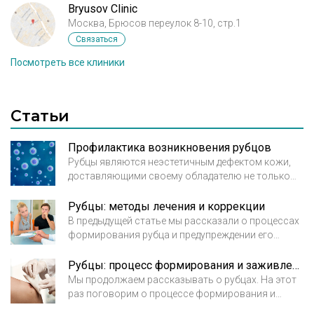
Bryusov Clinic
Москва, Брюсов переулок 8-10, стр.1
Связаться
Посмотреть все клиники
Статьи
Профилактика возникновения рубцов
Рубцы являются неэстетичным дефектом кожи,
доставляющими своему обладателю не только
психологический, но и физический дискомфорт. В
большинстве случаев их можно предупредить,
Рубцы: методы лечения и коррекции
если знать механизм заживления повреждений
В предыдущей статье мы рассказали о процессах
кожи и причины возникновения рубцов.
формирования рубца и предупреждении его
деформации. Сегодня обсудим методы лечения и
коррекции.
Вид лечения или коррекции рубца
Рубцы: процесс формирования и заживления. Предупреждение деформации
назначается врачом в зависимости от типа и
Мы продолжаем рассказывать о рубцах. На этот
раз поговорим о процессе формирования и
состояния рубца.
заживления рубца и посоветуем, как избежать