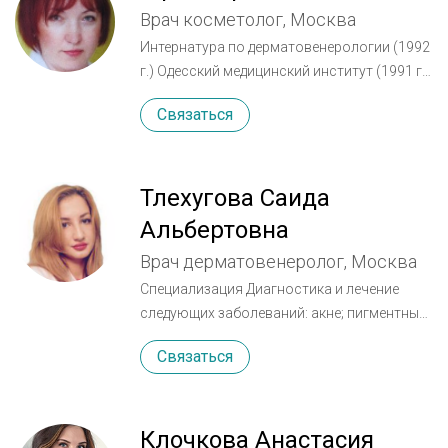
Врач косметолог, Москва
Интернатура по дерматовенерологии (1992
г.) Одесский медицинский институт (1991 г.)
Медицинский опыт – 20 лет.
Связаться
Тлехугова Саида
Альбертовна
Врач дерматовенеролог, Москва
Специализация Диагностика и лечение
следующих заболеваний: акне; пигментные
пятна; гемангиомы. Проведение следующих
Связаться
процедур: контурная пластика; инъекции
ботокса (ботулинотерапия);
биоревитализация; лифтинг; мезотерапия;
пилинг; чистка лица. Образование
Клочкова Анастасия