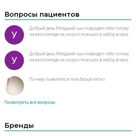
Вопросы пациентов
Добрый день Младший сын повредил себе голову
У
на велосипеде на скорости вошел в забор вчера
Провели процедура затягивание раны пластырем
Сегодня обработали рану , через 10 дне снимают
пластыри Подскажите пожалуйста все говорят
Добрый день Младший сын повредил себе голову
У
что останется рубец , как лучше поступить в его
на велосипеде на скорости вошел в забор вчера
возрасте 6 лет ? Что провести из процедур чтобы
Провели процедура затягивание раны пластырем
не было рубца и где , возможет ли на прием ?
Сегодня обработали рану , через 10 дне снимают
пластыри Подскажите пожалуйста все говорят
Почему появляется теле белый пятно
что останется рубец , как лучше поступить в его
возрасте 6 лет ? Что провести из процедур чтобы
не было рубца и где , возможет ли прием ?
Посмотреть все вопросы
Бренды