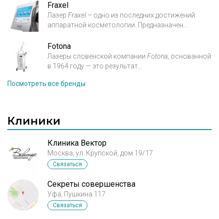
Fraxel
Лазер
Fraxel
– одно из последних достижений
аппаратной косметологии. Предназначен
для
омоложения кожи и устранения ее
Fotona
возрастных изменений. В наши дни способ
Лазеры словенской компании
Fotona
, основанной
омоложения
лазером
Фраксель
с успехом
в 1964 году — это результат
применяется более чем в семидесяти странах, так
огромного
количества исследований и 50­-
как имеет
минимальные осложнения и дает
Посмотреть все бренды
летнего опыта изучения лазерных медицинских
потрясающий результат.
технологий.
На сегодняшний день эта компания
является крупнейшим европейским
Клиники
производителем
лазерного оборудования для
медицинского применения.
Клиника Вектор
Москва, ул. Крупской, дом 19/17
Связаться
Секреты совершенства
Уфа, Пушкина 117
Связаться