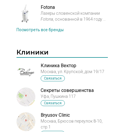
косметологии. Предназначен
для
омоложения кожи и
Fotona
устранения ее возрастных
Лазеры словенской компании
Fotona
, основанной в 1964 году —
изменений. В наши дни способ
это результат
омоложения
лазером
Фраксель
с
Посмотреть все бренды
огромного
количества
успехом применяется более чем в
исследований и 50­-летнего опыта
семидесяти странах, так как
изучения лазерных медицинских
имеет
минимальные осложнения
Клиники
технологий.
На сегодняшний день
и дает потрясающий результат.
эта компания является
крупнейшим европейским
Клиника Вектор
производителем
лазерного
Москва, ул. Крупской, дом 19/17
оборудования для медицинского
Связаться
применения.
Секреты совершенства
Уфа, Пушкина 117
Связаться
Bryusov Clinic
Москва, Брюсов переулок 8-10,
стр.1