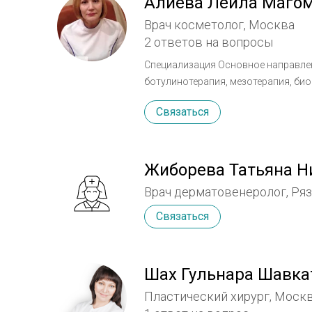
Алиева Лейла Маго
Врач косметолог, Москва
2 ответов на вопросы
Специализация Основное направление деятельности:•anti-age терапия: контурная пластика,
ботулинотерапия, мезотерапия, био
лифтинг; •тредлифтинг (мезонити и нити Silhouette lift soft).
Связаться
медицинской академии им. И.М. Се
(1999 г.) •Интернатура при Российском государственном медицинском университете им. Н.И.
Пирогова (2005 г.) Курсы повышения квалификации Повышение квалификации по
дерматовенерологии в МОНИКИ (201
Жиборева Татьяна Н
Врач дерматовенеролог, Ря
Связаться
Шах Гульнара Шавка
Пластический хирург, Моск