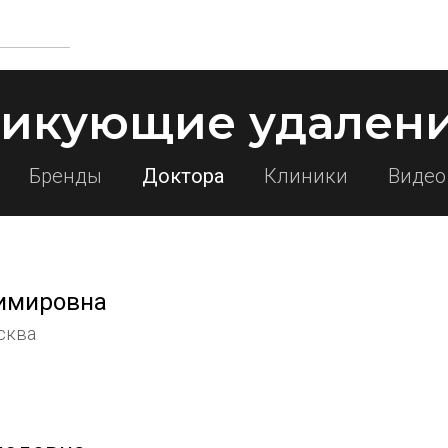
тикующие удалени
Бренды
Доктора
Клиники
Видео
имировна
сква