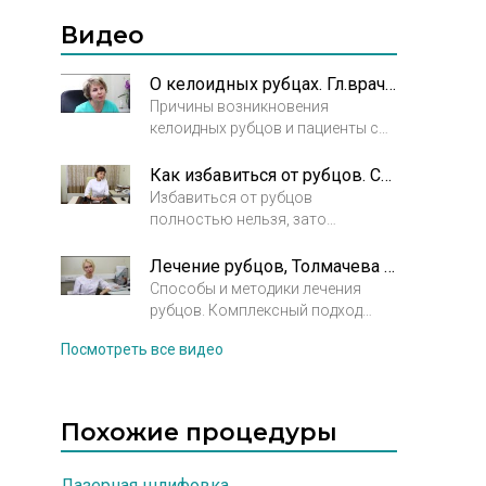
Напомним, что рубцы всегда
образуются на месте травмы.
Видео
Таким образом кожа отвечает на
нарушение целостного покрова.
О келоидных рубцах. Гл.врач Николаева-Федорова Анжелика Владимировна
Причины возникновения
келоидных рубцов и пациенты со
склонностью к их
возникновению. Современные
Как избавиться от рубцов. Сахарова Анна Сергеевна. Косметолог. Дерматовенеролог
способы борьбы с келоидными
Избавиться от рубцов
рубцами.
полностью нельзя, зато
рубцовую ткань можно сделать
мягче. Интервью с врачом-
Лечение рубцов, Толмачева Юлия Александровна
дерматовенерологом Сахаровой
Способы и методики лечения
Анной Сергеевной.
рубцов. Комплексный подход
является наиболее оптимальным
Посмотреть все видео
методом лечения рубцов.
Похожие процедуры
Лазерная шлифовка
,