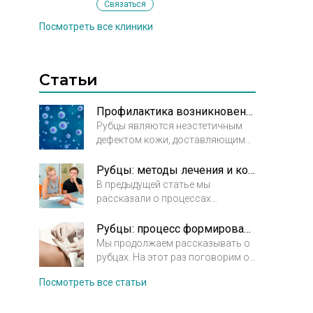
Связаться
Посмотреть все клиники
Статьи
Профилактика возникновения рубцов
Рубцы являются неэстетичным
дефектом кожи, доставляющими
своему обладателю не только
психологический, но и
Рубцы: методы лечения и коррекции
физический дискомфорт. В
В предыдущей статье мы
большинстве случаев их можно
рассказали о процессах
предупредить, если знать
формирования рубца и
механизм заживления
предупреждении его деформации.
Рубцы: процесс формирования и заживления. Предупреждение деформации
повреждений кожи и причины
Сегодня обсудим методы лечения
Мы продолжаем рассказывать о
возникновения рубцов.
и коррекции.
Вид лечения или
рубцах. На этот раз поговорим о
коррекции рубца назначается
процессе формирования и
Посмотреть все статьи
заживления рубца и посоветуем,
врачом в зависимости от типа и
как избежать его деформации.
состояния рубца.