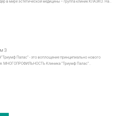
дер в мире эстетической медицины – группа клиник КЛАЗКО. На
рургия является одной из самых динамично развивающихся
 все большие возможности в решении проблем, связанных с
ности.
м 3
"Триумф Палас" - это воплощение принципиально нового
лас"
уг в любом направлении медицины. Наши врачи - а все они
я - окажут квалифицированную помощь в диагностике и
евания от обычной детской простуды до хирургической
асти лица и тела и способны справиться даже с самыми
обходимости самостоятельного поиска нужных специалистов.
аются с традиционными,десятилетиями проверенными