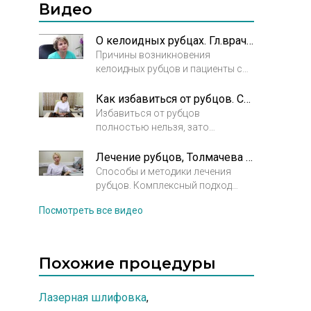
образуются на месте травмы.
Видео
Таким образом кожа отвечает на
нарушение целостного покрова.
О келоидных рубцах. Гл.врач Николаева-Федорова Анжелика Владимировна
Причины возникновения
келоидных рубцов и пациенты со
склонностью к их
возникновению. Современные
Как избавиться от рубцов. Сахарова Анна Сергеевна. Косметолог. Дерматовенеролог
способы борьбы с келоидными
Избавиться от рубцов
рубцами.
полностью нельзя, зато
рубцовую ткань можно сделать
мягче. Интервью с врачом-
Лечение рубцов, Толмачева Юлия Александровна
дерматовенерологом Сахаровой
Способы и методики лечения
Анной Сергеевной.
рубцов. Комплексный подход
является наиболее оптимальным
Посмотреть все видео
методом лечения рубцов.
Похожие процедуры
Лазерная шлифовка
,