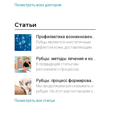
Посмотреть всех докторов
Статьи
Профилактика возникновения рубцов
Рубцы являются неэстетичным
дефектом кожи, доставляющими
своему обладателю не только
психологический, но и
Рубцы: методы лечения и коррекции
физический дискомфорт. В
В предыдущей статье мы
большинстве случаев их можно
рассказали о процессах
предупредить, если знать
формирования рубца и
механизм заживления
предупреждении его деформации.
Рубцы: процесс формирования и заживления. Предупреждение деформации
повреждений кожи и причины
Сегодня обсудим методы лечения
Мы продолжаем рассказывать о
возникновения рубцов.
и коррекции.
Вид лечения или
рубцах. На этот раз поговорим о
коррекции рубца назначается
процессе формирования и
Посмотреть все статьи
заживления рубца и посоветуем,
врачом в зависимости от типа и
как избежать его деформации.
состояния рубца.
Напомним, что рубцы всегда