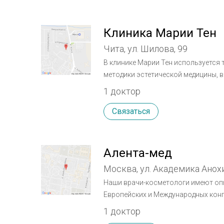
Клиника Марии Тен
Чита, ул. Шилова, 99
В клинике Марии Тен используется
методики эстетической медицины,
технологии работы мирового уровня. Аппаратная косметология на самых продвину
1 доктор
эффективных аппаратах, нитевой ли
Связаться
Алента-мед
Москва, ул. Академика Анохи
Наши врачи-косметологи имеют опы
Европейских и Международных конгр
Карло.В своей практике мы примен
1 доктор
используем только безопасные, се