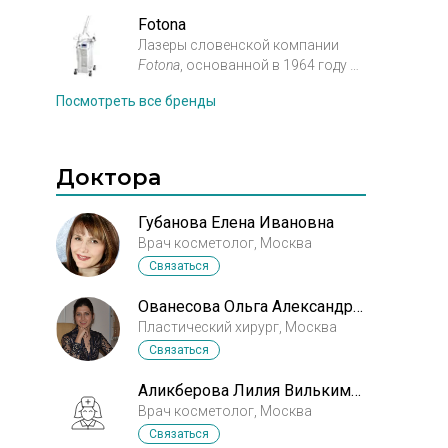
косметологии. Предназначен
для
омоложения кожи и
Fotona
устранения ее возрастных
Лазеры словенской компании
Fotona
, основанной в 1964 году —
изменений. В наши дни способ
это результат
омоложения
лазером
Фраксель
с
Посмотреть все бренды
огромного
количества
успехом применяется более чем в
исследований и 50­-летнего опыта
семидесяти странах, так как
изучения лазерных медицинских
имеет
минимальные осложнения
Доктора
технологий.
На сегодняшний день
и дает потрясающий результат.
эта компания является
крупнейшим европейским
Губанова Елена Ивановна
производителем
лазерного
Врач косметолог, Москва
оборудования для медицинского
Связаться
применения.
Ованесова Ольга Александровна
Пластический хирург, Москва
Связаться
Аликберова Лилия Вилькимовна
Врач косметолог, Москва
Связаться