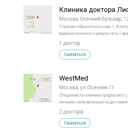
Клиника доктора Ли
Москва, Осенний бульвар, 12
5 причин обратиться к нам: 1. 8-ле
видение конечного результата. Гар
рекомендуют меня друзьям и близки
1 доктор
или комбинации методов пластическ
пациентом во время всего курса ле
Связаться
WestMed
Москва, ул. Осенняя 11
Специалисты клиники предлагают с
лечения, направленные на достиже
2 доктора
Связаться