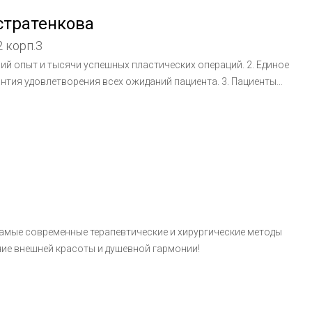
стратенкова
 корп.3
тний опыт и тысячи успешных пластических операций. 2. Единое
антия удовлетворения всех ожиданий пациента. 3. Пациенты
м родственникам. 4. Личная оценка и выбор лучшего лечения
ой хирургии для каждого случая. 5. Постоянная связь с
чения и восстановительного периода.
амые современные терапевтические и хирургические методы
ние внешней красоты и душевной гармонии!