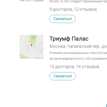
более 16 лет следует признанный ли
сегодняшний день пластическая хи
9 докторов, 12 отзывов
областей медицины, что открывает
досаждающими недостатками внеш
Связаться
Триумф Палас
Москва, Чапаевский пер., до
Клиника инновационных технологий
уровня медицинского обслуживания. МНОГОПРОФИЛЬНОСТЬ Клиника "Триумф Па
предоставляет полный комплекс усл
10 докторов, 16 отзывов
профессионалы высочайшего уровн
лечении практически любого забол
Связаться
коррекции сложных дефектов в обл
нестандартными ситуациями. Многопрофильность клиники позволяет провести комплексное
обследование, избавляя Вас от не
Инновационные технологии совмещ
методиками. Все это позволяет нашим врачам точно и быстро диагностировать