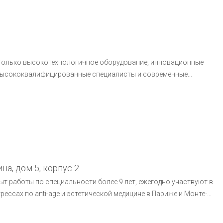
 только высокотехнологичное оборудование, инновационные
 высококвалифицированные специалисты и современные
тых и
фтинг Aptos, инъекционные и без инъекционные методы работы.
на, дом 5, корпус 2
т работы по специальности более 9 лет, ежегодно участвуют в
ессах по anti-age и эстетической медицине в Париже и Монте-
яем самые современные методики для улучшения внешности и
ртифицированные и проверенные опытом препараты.