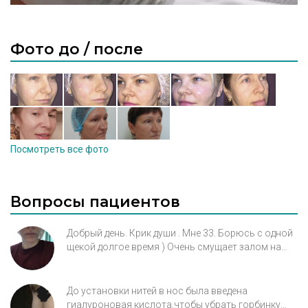
Фото до / после
Посмотреть все фото
Вопросы пациентов
Добрый день. Крик души . Мне 33. Борюсь с одной
щекой долгое время ) Очень смущает залом на
щеке и в целом как подтянуть овал и сделать его
ровным ? Стоят по две нити (отметила на фото) ,
лицо действительно подтянулось , но залом (((
До установки нитей в нос была введена
Такое старение в нашей семье увы ) Как
гиалуроновая кислота,чтобы убрать горбинку