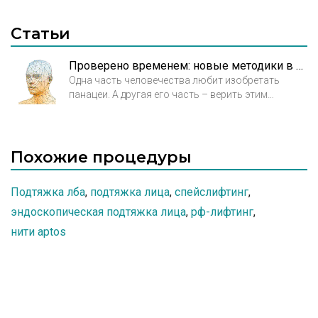
Статьи
Проверено временем: новые методики в эстетической медицине - подтяжка кожи нитями
Одна часть человечества любит изобретать
панацеи. А другая его часть – верить этим
панацеям и непременно всё пробовать на себе.
Стремление личности к новизне – фундамент
здания под названием мода. Мода – это явление,
отраженное не только в одежде, мире люкса и пр.
Похожие процедуры
Подтяжка лба
,
подтяжка лица
,
спейслифтинг
,
эндоскопическая подтяжка лица
,
рф-лифтинг
,
нити aptos