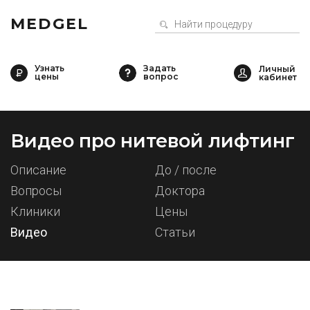
MEDGEL
Узнать
Задать
цены
вопрос
Видео про нитевой лифтинг
Описание
До / после
Вопросы
Доктора
Клиники
Цены
Видео
Статьи