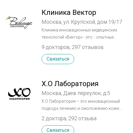
Клиника Вектор
Москва, ул. Крупской, дом 19/17
Клиника инновационных медицинских
технологий «Вектор» - это: - опытные
специалисты – профессионалы своего
9 докторов, 297 отзывов
дела; - лучшее лазерное оборудование
мировых производителей; - честное и
Связаться
добросовестное отношение; - адекватные
цены.
X.O Лаборатория
Москва, Даев переулок, д.5
Х.О Лаборатория – это инновационный
подход к лечению и омоложению кожи.
Наши принципы и преимущества:
2 доктора, 292 отзыва
•Всесторонняя диагностика. Чтобы
лечение было по-настоящему
Связаться