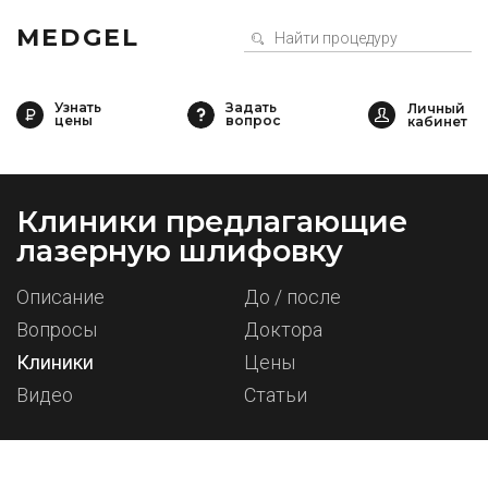
MEDGEL
Узнать
Задать
цены
вопрос
Клиники предлагающие
лазерную шлифовку
Описание
До / после
Вопросы
Доктора
Клиники
Цены
Видео
Статьи