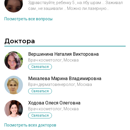
монохромным светом). -коррекция фигуры,
Здравствуйте, ребенку 5 , на лбу шрам ... Заживал
мануальная терапия( мезотерапия,
сам , не зашивали ... Можно ли лазерную
шлифовку сделать
мезодиссолюция, введение липолитика-
Посмотреть все вопросы
акваликс, лечение целлюлита, вакуумно-
роликовый массаж на аппарате LPG,
прессотерапия, биостимуляция тела на
Доктора
аппарате Futura Pro, массаж. 4) Микология:
- клиническая и лабораторная диагностика
Вершинина Наталия Викторовна
микозов кожи и ногтей. - терапия микозов
Врач косметолог, Москва
(гладкой кожи, волосистой части головы,
Связаться
ногтевой поверхности). - рекомендации по
профилактике микозов. 5) Консультация
Михалева Марина Владимировна
врача флеболога, дуплексное
Врач дерматовенеролог, Москва
сканирование вен нижних конечностей.
Связаться
Золотухина И.А. (Доктор медицинских наук,
Ходова Олеся Олеговна
профессор кафедры факультетской
Врач косметолог, Москва
хирургии Российского медицинского
Связаться
университета, главный научный сотрудник
Посмотреть всех докторов
отдела ангиологии и сосудистой хирургии