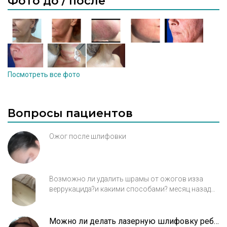
Фото до / после
микротоки, пилинги, чистка лица, уходы на
косметических линиях в клинике и дома).
-терапевтическая косметология(
коррекция мимических морщин-
ботулинотерапия, контурная пластика,
объемное моделирование лица,
Посмотреть все фото
мезотерапия, инъекционная
биоревитализация, индивидуальный
подбор системы проф.ухода за кожей в
Вопросы пациентов
разных возрастном группах и подбор и
обучение самостоятельному уходу за
Ожог после шлифовки
кожей дома). -лазерные технологии(
фракционная необляционная шлифовка,
инфракрасный термолифтинг, терапия акне,
Возможно ли удалить шрамы от ожогов изза
лечение пигментации, удаление сосудистых
веррукацида?и какими способами? месяц назад
образований, звездочек и
сделала 1 процедуру удаления лазером, эффекта
телеангиоэктазии, лазерная эпиляция
не увидела
волос) - LED терапия (лечение
Можно ли делать лазерную шлифовку ребенку?