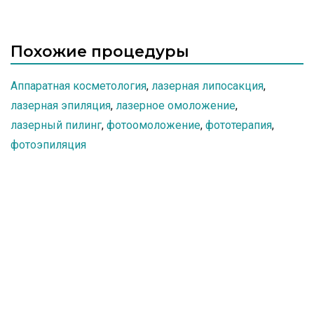
происходит регенерация тканей при лазерной
шлифовке кожи. Дефекты кожи, которые можно
вылечить благодаря лазерной шлифовке кожи.
Реабилитация после процедуры.
Похожие процедуры
Аппаратная косметология
,
лазерная липосакция
,
лазерная эпиляция
,
лазерное омоложение
,
лазерный пилинг
,
фотоомоложение
,
фототерапия
,
фотоэпиляция