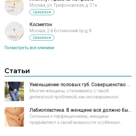
Москва, ул. Трифоновская, д. 57а
Связаться
Косметон
Москва, 2-й Боткинский пр-д, 8
Связаться
Посмотреть все клиники
Статьи
Уменьшение половых губ. Совершенство во всем
Многие женщины, сталкиваясь с такой
деликатной проблемой, как несовершенное
строение малых половых губ, стесняются её
обсуждать даже со своим гинекологом, и
Лабиопластика. В женщине всё должно быть прекрасно
предпочитают получать советы из рук «повитух»
Склонные к перфекционизму, женщины
в интернете, коих сегодня развелось множество.
предъявляют к своей внешности особенную
Естественная стыдливость – это нормальное
требовательность. Совершенным должно быть
явление, однако интимные проблемы, влияющие
всё – от макушки до пяток, а уж интимная зона –