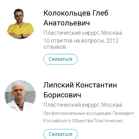
Колокольцев Глеб
Анатольевич
Пластический хирург, Москва
10 ответов на вопросы,
2212
отзывов
Связаться
Липский Константин
Борисович
Пластический хирург, Москва
Профессиональные ассоциации: Президент
Российского Общества Пластических
Реконструктивных и Эстетических хирургов
Связаться
(РОПРЭХ) Соучредитель и действительный