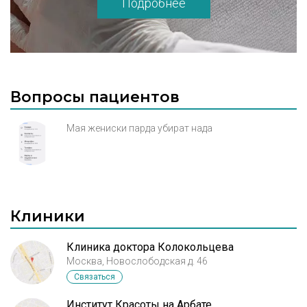
Подробнее
ЮБИЛЕЙНЫЙ МЕЖДУНАРОДНЫЙ
СИМПОЗИУМ ПО ЭСТЕТИЧЕСКОЙ
МЕДИЦИНЕ • I-е Заседание Клуба "БЕЛЫЙ
ЖУРНАЛ" тема: Абдоминопластика.
Боровиков А.М. • II-е Заседание Клуба
"БЕЛЫЙ ЖУРНАЛ" тема: Ринопластика.
Вопросы пациентов
Пшениснов К.П. • "СЛОЖНЫЕ СЛУЧАИ
ЭСТЕТИЧЕСКОЙ ХИРУРГИИ МОЛОЧНОЙ
Мая жениски парда убират нада
ЖЕЛЕЗЫ" • Курс CloverClass
«Реконструктивно-пластическая хирургия
в комплексном лечении больных раком
молочной железы». Зикиряходжаев А.Д. •
Курс CloverClass на тему «ОСНОВЫ
Клиники
ЭСТЕТИЧЕСКОЙ БЛЕФАРОПЛАСТИКИ»,
Грищенко С.В.
Клиника доктора Колокольцева
Москва, Новослободская д. 46
Связаться
Институт Красоты на Арбате