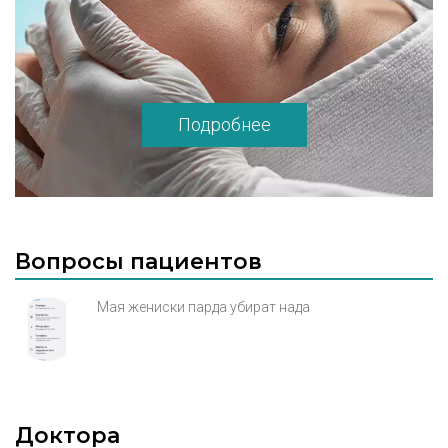
улучшать и без того высокое качество
обслуживания, позволяя удовлетворить
даже самых искушенных клиентов. На этой
странице можно найти большое
количество полезной информации о
Подробнее
медицинском центре. Напоминаем, что Вы
можете оставить отзыв о Эл Эн клиник,
если являетесь ее пациентом.
Вопросы пациентов
Мая жениски парда убират нада
Доктора