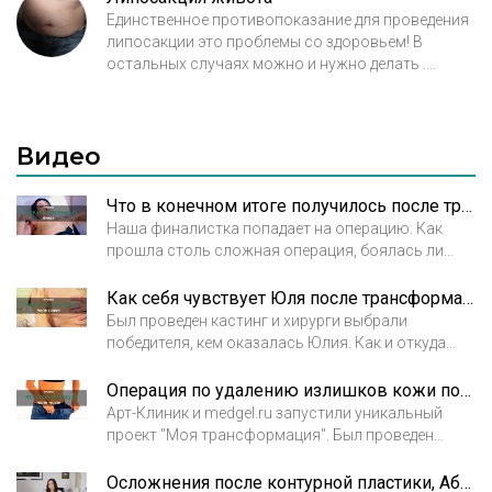
складок).Звоните по тел 8-905-709-10-24 Авиценна
Единственное противопоказание для проведения
липосакции это проблемы со здоровьем! В
остальных случаях можно и нужно делать .
Восстановление и ношение компрессионного
белья 1 месяц. Консультируйтесь в нескольких
клиниках, только после этого принимайте
Видео
решение.
Что в конечном итоге получилось после трансформации Юли?
Наша финалистка попадает на операцию. Как
прошла столь сложная операция, боялась ли
чего-то Юлия , тяжело ли далась реабилитация,
какой результат операции и довольна ли сама
Как себя чувствует Юля после трансформации?
Юлия? Смотрите в этой заключительной серии
Был проведен кастинг и хирурги выбрали
победителя, кем оказалась Юлия. Как и откуда
она попала на проект, через что ей пришлось
пройти, как к этому отнеслось ее окружение,
Операция по удалению излишков кожи после похудения. Часть 1
смотрите в этой серии. Так же в этой серии
Арт-Клиник и medgel.ru запустили уникальный
уникальное интервью профессора и основателя
проект "Моя трансформация". Был проведен
АРТ-КЛИНИК, Александра Ивановича Неробеева,
кастинг и хирурги выбрали победителя, кем
он расскажет о своем отношении к людям
оказалась Юлия. Смотрите путь и перерождение
Осложнения после контурной пластики, Абдулмаджидова А. С.