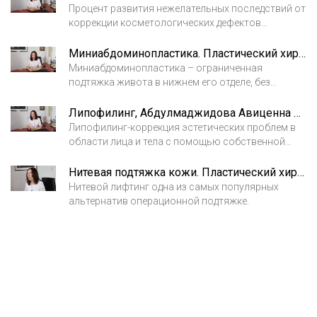
решившимся на подобные шаги и операции.
Феникса в следующих сериях на нашем канале.
Процент развития нежелательных последствий от
коррекции косметологических дефектов
филлерами очень мал и составляет по разным
источникам всего от 1 до 5% случаев. И всё-таки
Миниабдоминопластика. Пластический хирург к.м.н. Абдулмаджидова Авиценна Саидбеговна
не стоит думать, что вы не попадёте в эти цифры:
Миниабдоминопластика – ограниченная
возможно всё, поэтому обязательно нужно
подтяжка живота в нижнем его отделе, без
ознакомиться с осложнениями ещё до
перемещения пупка. В отличие от полной
проведения процедуры.
абдоминопластики, она имеет меньшую
Липофилинг, Абдулмаджидова Авиценна Саидбеговна
продолжительность, более легкий
Липофилинг-коррекция эстетических проблем в
реабилитационный период, а рубец в зоне бикини
области лица и тела с помощью собственной
после нее остается менее заметный.
жировой ткани.
Нитевая подтяжка кожи. Пластический хирург к.м.н. Абдулмаджидова Авиценна Саидбеговна
Нитевой лифтинг одна из самых популярных
альтернатив операционной подтяжке.