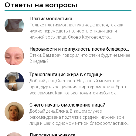
Ответы на вопросы
Платизмопластика
Только платизмопластика не делается,так как
нужно перемещать полностью ткани шеи и
нижней зоеы лица. Слово Круговая,это
устаревшее понятие. Рубцы совершенно
Неровности и припухлость после блефаропластики под глазами это деффект?
невидимы и разрез не такой длинный,как принято
думать. Это раньше операция носила
Отёки. Вам врач говорил,что отеки будут не менее
травматический характер с длительным
2 недель?
послеоперационным периодом. В современной
хирургии разрезы шадящие
Трансплантация жира в ягодицы
Добрый день,Светлана. На данный момент нет
процедур выращивания жира кроме как набрать
вес самому. Как только появится избыток
жира,так сразу он забирается и вводится в
С чего начать омоложение лица?
ягодицы. После процедуры ношение
компрессионного белья обязательно. С
Добрый день,Елена. В вашем случае
уважением пластический хирург Авиценна
рекомендована подтяжка средней, нижней зон
лица и шеи с одномоментной блефоропластикой
( удаление избытков кожи век) и липофилингом
Липосакция живота
лица(восполнение объёма щек, носогубных