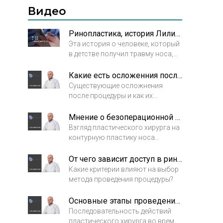
Видео
Ринопластика, история Лилии. Как пластика носа изменила жизнь
Эта история о человеке, который
в детстве получил травму носа,
никак не решался сделать себе
операцию. Последней каплей для
Какие есть осложенния после ринопластики?
нее стало расставание с
Существующие осложнения
любимым человеком. Лилия
после процедуры и как их
решила, что она кардинально
избежать.
изменит свою жизнь.
Мнение о безоперационной ринопластике
Взгляд пластического хирурга на
контурную пластику носа
гиалуроновыми филлерами.
От чего зависит доступ в ринопластике?
Какие критерии влияют на выбор
метода проведения процедуры?
Основные этапы проведения ринопластики
Последовательность действий
пластического хирурга во время