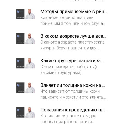
проведения ринопластики.
Методы применяемые в ринопластике
Какой метод ринопластики
применим в том или ином случае.
Каков выбор пластического
хирурга?
В каком возрасте лучше всего делать ринопластику?
С какого возраста пластические
хирурги берут пациентов для
проведения процедуры?
Какие структуры затрагиваются во время ринопластики?
С чем приходится работать (с
какими структурами)
пластическому хирургу во время
проведения операции.
Влияет ли толщина кожи на результат ринопластики?
Что зависит от толщины кожи
пациента и может ли это влиять
на результат процедуры?
Показания к проведению пластической операции
Кто является пациентом для
проведения ринопластики?