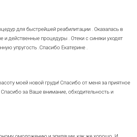
оцедур для быстрейшей реабилитации . Оказалась в
е и действенные процедуры . Отеки с синяки уходят
нную упругость .Спасибо Екатерине .
асоту моей новой груди! Спасибо от меня за приятное
 Спасибо за Ваше внимание, обходительность и
ерному омоложению и эпиляции, как же хорошо. И