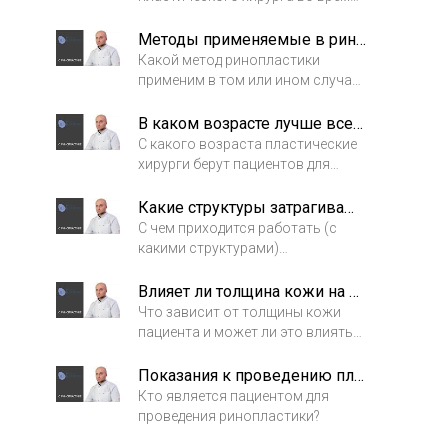
проведения ринопластики.
Методы применяемые в ринопластике
Какой метод ринопластики
применим в том или ином случае.
Каков выбор пластического
хирурга?
В каком возрасте лучше всего делать ринопластику?
С какого возраста пластические
хирурги берут пациентов для
проведения процедуры?
Какие структуры затрагиваются во время ринопластики?
С чем приходится работать (с
какими структурами)
пластическому хирургу во время
проведения операции.
Влияет ли толщина кожи на результат ринопластики?
Что зависит от толщины кожи
пациента и может ли это влиять
на результат процедуры?
Показания к проведению пластической операции
Кто является пациентом для
проведения ринопластики?