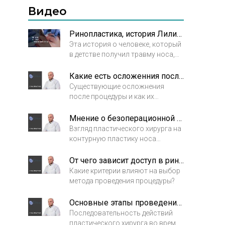
Видео
Ринопластика, история Лилии. Как пластика носа изменила жизнь
Эта история о человеке, который
в детстве получил травму носа,
никак не решался сделать себе
операцию. Последней каплей для
Какие есть осложенния после ринопластики?
нее стало расставание с
Существующие осложнения
любимым человеком. Лилия
после процедуры и как их
решила, что она кардинально
избежать.
изменит свою жизнь.
Мнение о безоперационной ринопластике
Взгляд пластического хирурга на
контурную пластику носа
гиалуроновыми филлерами.
От чего зависит доступ в ринопластике?
Какие критерии влияют на выбор
метода проведения процедуры?
Основные этапы проведения ринопластики
Последовательность действий
пластического хирурга во время