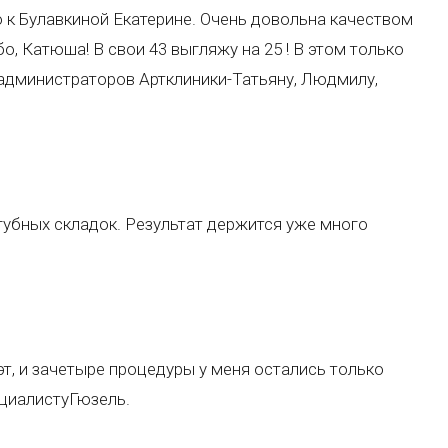
о к Булавкиной Екатерине. Очень довольна качеством
, Катюша! В свои 43 выгляжу на 25 ! В этом только
ь администраторов Артклиники-Татьяну, Людмилу,
убных складок. Результат держится уже много
т, и зачетыре процедуры у меня остались только
циалистуГюзель.