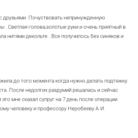
к с друзьями .Почуствовать непринужденную
ы . Светлая голова,золотые руки и очень приятный в
ла нитями декольте . Все получилось без синяков и
ожила до того момента когда нужно делать подтяжку.
ста. После недолгих раздумий решалась и сейчас
 это мне сказал супруг на 7 день после операции.
ному человеку и профессору Неробееву А И.