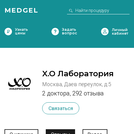
MEDGEL
Узнать
Задать
цены
вопрос
X.O Лаборатория
Москва, Даев переулок, д.5
2 доктора
,
292 отзыва
Связаться