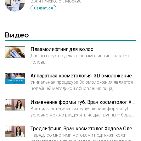
Врач гинеколог, Москва
Связаться
Видео
Плазмолифтинг для волос
Для чего нужно делать плазмолифтинг на коже
головы.
Аппаратная косметология. 3D омоложение
Уникальная процедура 3d омоложения является
новейшей методикой обновления лица,
призванной за короткий промежуток времени и
без побочных эффектов вернуть коже здоровый
Изменение формы губ. Врач косметолог Ходова Олеся Олеговна
вид, избавиться от проблемной пигментации и
Все виды эстетических «улучшений» формы губ
морщин. 3d омоложение включает три
условно можно разделить на две группы – борьба
последовательных этапа, направленных на
с возрастными изменениями и коррекция
устранение всех проявлений старости и
врожденных отклонений.
Тредлифтинг. Врач косметолог Ходова Олеся Олеговна
несовершенности кожи и овала лица. Врач
Наряду со многими методами подтяжки кожи
косметолог Ходова Олеся Олеговна. Клиника X.O