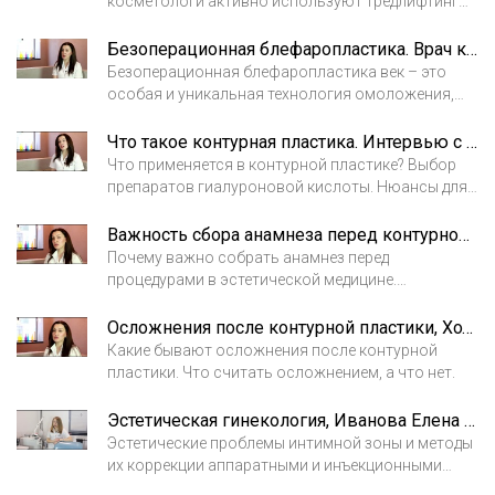
косметологи активно используют тредлифтинг
Лаборатория.
или армирование тканей мезонитями. Это
быстрый способ омолодить лицо и тело, не тратя
Безоперационная блефаропластика. Врач косметолог Ходова Олеся Олеговна
много времени на реабилитационный период.
Безоперационная блефаропластика век – это
особая и уникальная технология омоложения,
которая выполняется без хирургического
вмешательства.
Что такое контурная пластика. Интервью с врачом косметологом Ходовой Олесей.
Что применяется в контурной пластике? Выбор
препаратов гиалуроновой кислоты. Нюансы для
работы с филлерами.
Важность сбора анамнеза перед контурной пластикой. Врач косметолог Ходова Олеся
Почему важно собрать анамнез перед
процедурами в эстетической медицине.
Использование ультразвукового исследования
после проведения контурной пластики.
Осложнения после контурной пластики, Ходова Олеся
Какие бывают осложнения после контурной
пластики. Что считать осложнением, а что нет.
Эстетическая гинекология, Иванова Елена Владимировна
Эстетические проблемы интимной зоны и методы
их коррекции аппаратными и инъекционными
косметологическими методиками.