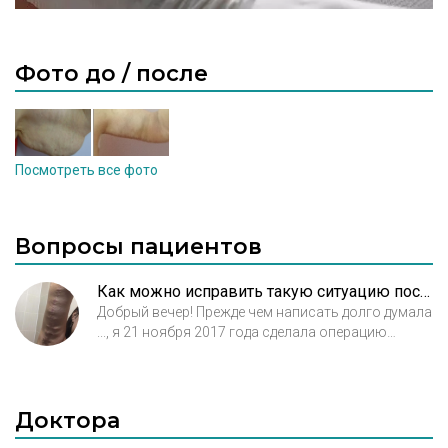
Фото до / после
Посмотреть все фото
Вопросы пациентов
Как можно исправить такую ситуацию после брахиопластики?
Добрый вечер! Прежде чем написать долго думала
..., я 21 ноября 2017 года сделала операцию
брахиопластику ....вы поймёте мои рёв души
которая происходит со мной по фото. Вот мне
сделали эту операцию...ответьте пжл чем сможете
помочь ....мне стыдно было показывать работу
Доктора
этого хирурга. Я не могу ни раздеться и ничего