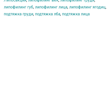
Липосакция
,
липофилинг век
,
липофилинг груди
,
липофилинг губ
,
липофилинг лица
,
липофилинг ягодиц
,
подтяжка груди
,
подтяжка лба
,
подтяжка лица