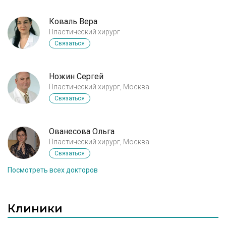
сделать...! по мимо того что такие рубцы, шрамы у
меня получается где делали брахио худее чем моя
Коваль Вера
рука и почти запястье ... Как все это исправить,
Пластический хирург
скажите, пожалуйста
Связаться
Ножин Сергей
Пластический хирург, Москва
Связаться
Ованесова Ольга
Пластический хирург, Москва
Связаться
Посмотреть всех докторов
Клиники