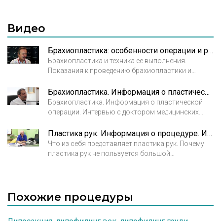
для подтяжки кожи рук являются большая потеря
веса, видимые возрастные изменения,
неэстетично выглядящая провисшая кожа с
Видео
внутренней стороны рук.
Брахиопластика: особенности операции и реабилитация. Кудзаев К.У., пластический хирург
Брахиопластика и техника ее выполнения.
Показания к проведению брахиопластики и
особенности реабилитации. Кудзаев К.У.,
пластический хирург
Брахиопластика. Информация о пластической операции. Интервью с Адамяном Р.Т.
V Санкт-Петербургский Live Surgery & Injections
Брахиопластика. Информация о пластической
Курс 2017
операции. Интервью с доктором медицинских
наук, профессором, врачом высшей категории,
пластическим хирургом Адамяном Р.Т.
Пластика рук. Информация о процедуре. Интервью с Берлевым О.В.
Что из себя представляет пластика рук. Почему
пластика рук не пользуется большой
популярностью. В чем заключается сложность
выполнения пластики рук для пластического
хирурга.
Похожие процедуры