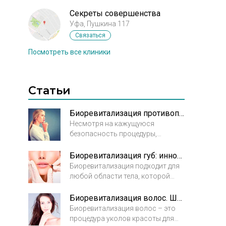
Секреты совершенства
Уфа, Пушкина 117
Связаться
Посмотреть все клиники
Статьи
Биоревитализация противопоказания. Осторожность не повредит
Несмотря на кажущуюся
безопасность процедуры,
биоревитализация имеет
противопоказания, к которым
Биоревитализация губ: инновационное восстановление
необходимо отнестись с
Биоревитализация подходит для
должной серьезностью.
любой области тела, которой
Противопоказания к
требуется омоложение и
биоревитализации принято
восстановление. Чаще всего эта
Биоревитализация волос. Шик, блеск, красота!
делить на локальные, то есть
процедура проводится на лице,
Биоревитализация волос – это
существующие в зоне обработки,
как наиболее подверженном
процедура уколов красоты для
и общие, при которых проведение