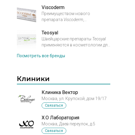
большим спросом
на
российском рынке благодаря
Viscoderm
своему высокому качеству и
Преимуществом нового
препарата
Viscoderm
,
относительно низкой цене
производимого итальянской
по
сравнению со своими
компанией IBSA,
является его
Teosyal
зарубежными аналогами.
высокая переносимость и
Швейцарские препараты
Teosyal
применяются в косметологии для
минимальный риск побочных
проведения процедур
контурной
эффектов, в том числе
и
Посмотреть все бренды
пластики и биоревитализации.
аллергических реакций.
Исключительная чистота гелей
Теосиаль
ограничивает действие
Клиники
свободных радикалов, которые
являются основной
причиной
распада гиалуроновой
Клиника Вектор
кислоты.
Москва, ул. Крупской, дом 19/17
Связаться
X.O Лаборатория
Москва, Даев переулок, д.5
Связаться