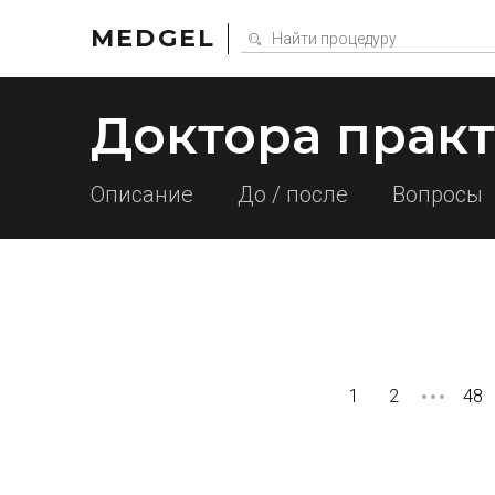
MEDGEL
Доктора прак
Описание
До / после
Вопросы
1
2
48