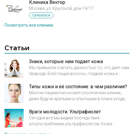
Клиника Вектор
Москва, ул. Крупской, дом 19/17
Связаться
Посмотреть все клиники
Статьи
Знаки, которые нам подает кожа
Мы привыкли считать данностью то, что дает нам
природа. Блестящие волосы, гладкая кожа и
длинные ноги – это уже исконно наше и уж точно
никто не в силах у нас все это отнять. Но
Типы кожи и её состояние: в чем различия?
человеческий организм устроен настолько
Многие пациентки косметологических клиник,
хитро, что в любой момент может отказать вам в
даже будучи зрелыми и опытными в плане ухода
праве на любое из ваших достоинств.
за собой, не знают своего типа кожи. Или
ошибаются на этот счет. Часто только в кабинете
Враги молодости. Ультрафиолет
косметолога пациенты с удивлением узнают, что
Сегодня все мы видим последствия
у них, например, не жирная, а комбинированная
злоупотребления ультрафиолетом. Кожа
кожа. Подобные ошибки выливаются в
покрывается мелкими частыми морщинами и