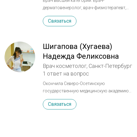
Врач высшей категории. Врач-
области контурной пластики и аппаратных
дерматовенеролог, врач-физиотерапевт,
методик омоложения.
победитель в номинации лучший
Связаться
специалист в аппаратной косметологии
премии ГРАЦИЯ
Шигапова (Хугаева)
Надежда Феликсовна
Врач косметолог, Санкт-Петербург
1 ответ на вопрос
Окончила Северо-Осетинскую
государственную медицинскую академию
(ГОУ ВПО СОГМА) по cпециальности
Связаться
«педиатрия» (2011г). Клиническую
интернатуру по специальности
«дерматовенерология» на базе кафедры
кожных и венерических болезней СОГМА
при городском КВД (2011-2012г)