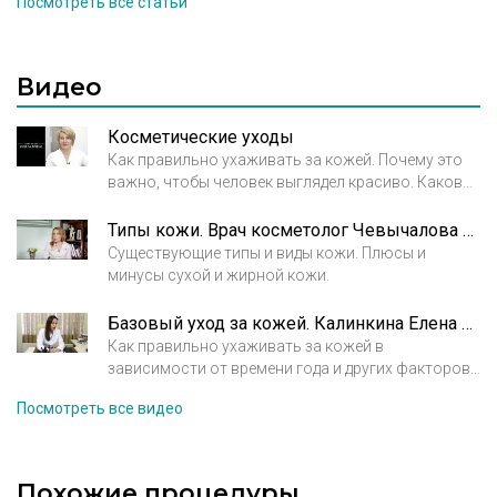
Посмотреть все статьи
неправильный домашний уход и, как следствие, - в
напоминает пергамент, пигментные пятна
нарушение нормального состояния кожи.
возникают все чаще, структура кожи меняется,
покрываясь расширенными порами при общей
склонности к сухости. Ухаживать за ней
Видео
становится всё труднее, появляется
необходимость прибегать сначала к услугам
Косметические уходы
косметологов, а затем и к хирургическому
Как правильно ухаживать за кожей. Почему это
вмешательству.
важно, чтобы человек выглядел красиво. Какова
разница между домашним уходом и
профессиональным уходом.
Типы кожи. Врач косметолог Чевычалова Мария Михайловна
Существующие типы и виды кожи. Плюсы и
минусы сухой и жирной кожи.
Базовый уход за кожей. Калинкина Елена Сергеевна. Врач-дерматовенеролог.
Как правильно ухаживать за кожей в
зависимости от времени года и других факторов.
Интервью с врачом-дерматовенерологом
Посмотреть все видео
Калинкиной Еленой Сергеевной.
Похожие процедуры