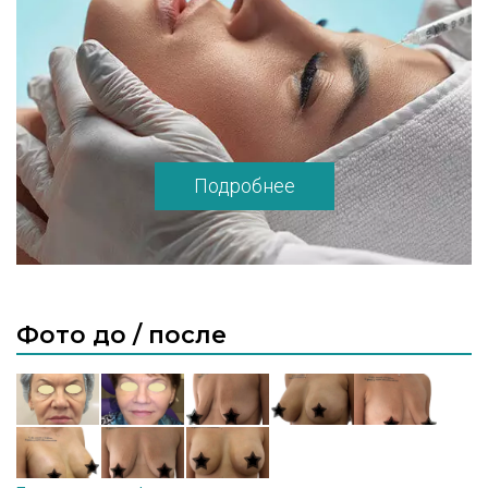
векторного моделирования, с сочетанием
методик ботулинотерапии,
биоревитализации, мезотерапии. Удаление
доброкачественных новообразований,
лечение рубцов, постакне, стрий с
использованием лазерных систем.
Диагностика, лечение и профилактика
Подробнее
трихологических проблем.
Сертифицированный специалист в области
пластической и эстетической медицины,
лазерной хирургии и косметологии,
аппаратной косметологии, инъекционных
методик, Tread Lifting Technology. Регулярно
Фото до / после
принимает активное участие в научных
международных конгрессах, симпозиумах и
конференциях по пластической и
эстетической медицине, что позволяет
использовать самые передовые
технологии и методики в своей