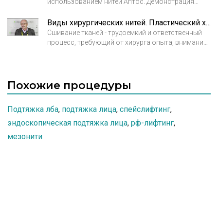
использованием нитей Аптос. Демонстрация
процедуры и комментарий пластического хирурга
Акрум Л. Н., специалиста по нитевому лифтингу
Виды хирургических нитей. Пластический хирург Суламанидзе Марлен Андреевич
Аптос в клинике Биос.
Сшивание тканей - трудоемкий и ответственный
процесс, требующий от хирурга опыта, внимания
и тщательного подбора инструментов и
материалов. В пластической хирургии это
особенно важно, ведь от качества швов часто
полностью зависит результат операции. А
Похожие процедуры
качество швов напрямую зависит от выбора
шовного материала.
Подтяжка лба
,
подтяжка лица
,
спейслифтинг
,
эндоскопическая подтяжка лица
,
рф-лифтинг
,
мезонити