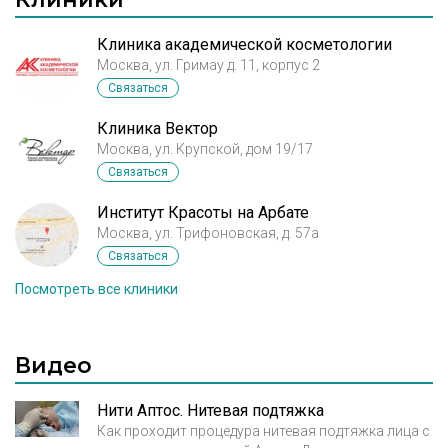
подтяжка), РФ- терапия. Специализация в
косметологии: • Аппаратная косметология
Клиника академической косметологии
Москва, ул. Гримау д. 11, корпус 2
(Изоджей - электрофизиологическая
Связаться
миостимуляция), • RF – лифтинг, вакуумный
лифтмассаж Lift-6 • Лазерная косметология
Клиника Вектор
(Александритовый лазер Candella, лазерная
Москва, ул. Крупской, дом 19/17
установка Cicu) • Контурная пластика
Связаться
(увеличение и корекция губ, заполнение
глубоких морщин и носогубных складок
Институт Красоты на Арбате
Москва, ул. Трифоновская, д. 57а
филлерами Рестилайн, Перлайн, Ювидерм,
Связаться
Соджидерм и др.) • Устранение мимических
морщин (Ботокс, Диспорт) • Омоложение с
Посмотреть все клиники
помощью биоревитализации (IAL-Sistem,
Teoseal, Stulage, Meso-Wharton и др.) •
Лечение гипергидроза (БТА, Диспорт) •
Видео
Тредлифтинг лица и тела
Нити Аптос. Нитевая подтяжка
Как проходит процедура нитевая подтяжка лица с