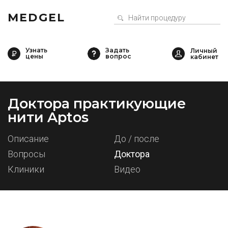
MEDGEL
Узнать
Задать
цены
вопрос
Доктора практикующие
нити Aptos
Описание
До / после
Вопросы
Доктора
Клиники
Видео