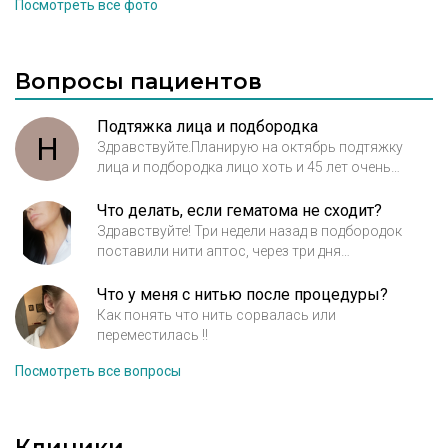
Посмотреть все фото
практической деятельности. Используемые
препараты: Restyline, Surgiderm, Juvederm,
Belotero, Glytone, Teosyal, IAL-System, IAL-
Вопросы пациентов
System ACP, Viscoderm, Jalupro, Stylage,
Princesse, Repleri, Mezo-warton P199,
Подтяжка лица и подбородка
Ботокс, Диспорт, Lantox и др.
Н
Здравствуйте.Планирую на октябрь подтяжку
Профессиональные навыки: Фракционное
лица и подбородка лицо хоть и 45 лет очень
лазерное омоложение, лазерная коррекция
обвисшее.хотела б узнать цену примерную если
рубцов, стрий, лазерная безоперационная
это возможно.за ранее спасибо.
Что делать, если гематома не сходит?
блефаропластика, лазерная и
Здравствуйте! Три недели назад в подбородок
фотоэпиляция, элос эпиляция и элос
поставили нити аптос, через три дня
образовалась шишка - гематома! Доктор сказал
омоложение, терапия пигментации,
мазать гепариновой мазью, гематома меньше не
Что у меня с нитью после процедуры?
контурная пластика, мезотерапия,
становится, такое впечатление, что там жидкость
Как понять что нить сорвалась или
биоревитализация, нитевой лифтинг,
(первое фото) ! Посоветуйте, что делать?
переместилась !!
удаление доброкачественных
новообразований, удаление сосудов,
Посмотреть все вопросы
терапия пигментации, озонотерапия,
инъекции БТА, диспорта, миостимуляция
мышц лица и тела (изометрическая
Клиники