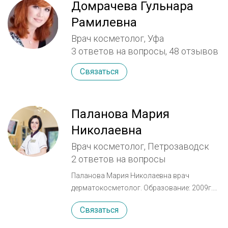
Домрачева Гульнара
Рамилевна
Врач косметолог, Уфа
3 ответов на вопросы,
48 отзывов
Связаться
Паланова Мария
Николаевна
Врач косметолог, Петрозаводск
2 ответов на вопросы
Паланова Мария Николаевна врач
дерматокосметолог. Образование: 2009г.
окончила медицинский факультет ПетрГУ
Связаться
по специальности педиатрия, 2011 г.
получила специализацию