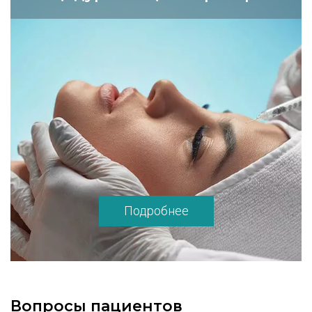
сможете воспользоваться дневным
стационаром «B-Clinic», где созданы все
необходимые условия для того, чтобы
реабилитация была безопасной и быстрой.
Пластическая операция в «B-Clinic»
поможет вам: - повысить свою
привлекательность, - обрести уверенность
в себе, - улучшить социальный статус, -
достичь новых успехов в
профессиональной карьере, - улучшить
физическое самочувствие, - избежать
комплексов и неврозов. Цены на все виды
Подробнее
пластических операций в нашем Центре
определяются объемами хирургического
вмешательства и квалификацией наших
хирургов. Выбирая «B-Clinic», вы
гарантируете себя от неоправданно
высоких и необоснованных расходов.
Вопросы пациентов
Специалисты пластической хирургии и