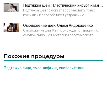
косметическом плане участка тела характерна
Подтяжка шеи. Пластический хирург к.м.н. Аликова Алла Владимировна
замедленная микроциркуляция крови и
Подтяжка шеи помогает восстановить тонус
небольшая активность мышц, что приводит к
кожи шеи и способствует устранению
птозу, формированию морщин и тяжей.
расхождения краев подкожной мышцы.
Омоложение шеи, Олеся Андрющенко
Омоложение шеи. Как происходит операция по
омоложению шеи. Методики пластического
омоложения шеи.
Похожие процедуры
Подтяжка лица
,
смас-лифтинг
,
спейслифтинг