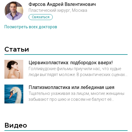
Фирсов Андрей Валентинович
Пластический хирург, Москва
Связаться
Посмотреть всех докторов
Статьи
Цервикопластика: подбородок вверх!
Голливудские фильмы приучили нас, что худые
люди выглядят моложе. В романтических сценах
героиня, закидывая голову для поцелуя,
демонстрирует точеный подбородок и гладкую
Платизмопластика или лебединая шея
молодую шею. Тонкий овал лица может
Тщательно ухаживая за лицом, многие женщины
«скостить» до пятнадцати лет. А вот дряблая шея,
забывают про шею и совсем не балуют её
покрытая морщинами, сведет на нет всю
процедурами. Зная, что именно эта часть тела
ухоженность и подтянутость лица, и легко
выдает возраст, не все знают, почему. Кожа на
перенесет в разряд следующей возрастной
шее очень тонкая и лишена подкожно-жировой
категории.
клетчатки, что способствует быстрой потере
Видео
влаги и обезвоживанию. Для этого уязвимого в