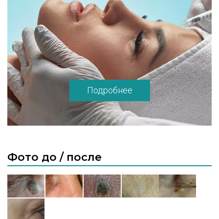
1449 «Теория и практика применения
препарата Диспорт (ботулинистический
токсин типа А) в эстетической медицине».
«GELFIPHARMA» № 753 Применение
препаратов для биоревитализации группы
VISCODERM (0.8, 1.6, 2.0). «MENTOR» «Новое
лицо от Mentor: революционный
Подробнее
дермальный наполнитель на основе
гиалуроновой кислоты Hyalite». «Здоровье
семьи» «Методики работы с
интрадермальными имплантатами на
основе гиалуроновой кислоты Juvederm
ULTRA и Surgiderm». «Q-MED Esthetics»
Фото до / после
Применение препаратов Restylane, Restylane
Perlane, Restylane Touch, Restylane Vital,
Restylane Vital Light, Restylane Lipp. «Bc» №
000149 «Эстетическая коррекция
препаратами «BELLCONTOUR». CRM
technology № 288 Применение препаратов