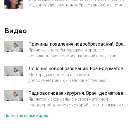
медицину удаление новообразований больше не
требует хирургических инструментов, оно стало
безопасным и атравматичным. Еще совсем
недавно для удаления родинки, бородавки или
папилломы требовались сугубо медицинские
Видео
показания, поскольку применение скальпеля
несет риск неудач или осложнений даже в самых
Причины появления новообразований. Врач-дерматовенеролог Опарин Роман Борисович
опытных и квалифицированных руках.
Причины, способы передачи и процесс
возникновения новообразований вследствие
контакта с вирусами.
Лечение новообразований. Врач-дерматовенеролог Опарин Роман Борисович
Методы диагностики и лечения
доброкачественных и злокачественных
новообразований.
Радиоволновая хирургия. Врач -дерматовенеролог Опарин Роман Борисович
Является максимально нетравматичной
процедурой, в основе которой лежит применение
высокочастотных волн для удаления
Посмотреть все видео
новообразований. Этот способ используют даже
при необходимости убрать элемент,
расположенный в труднодоступном месте