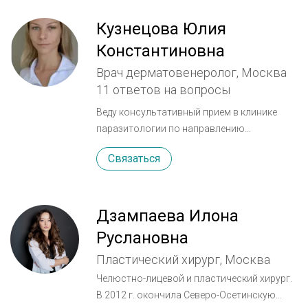
Кузнецова Юлия
Константиновна
Врач дерматовенеролог, Москва
11 ответов на вопросы
Веду консультативный прием в клинике
паразитологии по направлению
дерматология,микология(в т.ч. глубокие
Связаться
микозы),венерология. Являюсь научным
сотрудником НИИ паразитологии и
тропической медицины, веду научное
исследование в области кожного
Дзампаева Илона
лейшманиоза. В качестве врача-
Руслановна
дерматолога провожу осмотр в
Пластический хирург, Москва
дерматоскоп по программе онкориск,для
своевременного выявления возможных
Челюстно-лицевой и пластический хирург.
онкозаболеваний (или их
В 2012 г. окончила Северо-Осетинскую