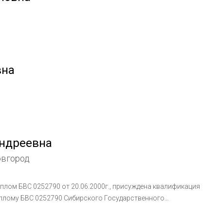
вна
ндреевна
овгород
плом БВС 0252790 от 20.06.2000г., присуждена квалификация
диплому БВС 0252790 Сибирского Государственного
ьность дерматовенерология. Дата выдачи: 31 августа 2002г.; 3.