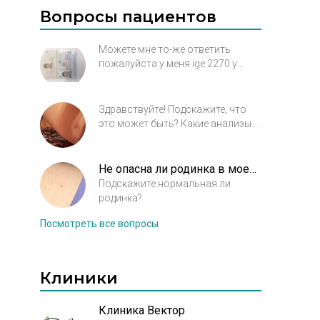
Вопросы пациентов
Можете мне то-же ответить
пожалуйста у меня ige 2270 у
меня хронический болезнь
аллергический ринит и
бронхиальная астма я лечился с
Здравствуйте! Подскажите, что
мая у терапевта не ушло а
это может быть? Какие анализы
наоборот стало хуже вот
сдать и к какому врачу идти? (На
недавно был у дерматолога она
ляжке между ног) началось с
осмотрела сначала сказала
маленького пятнышка. Чем
Не опасна ли родинка в моем случае?
почему бы вам не лечиться в
можно помазать до врача?
Подскажите нормальная ли
больнице а потом на 2 месяца
родинка?
прописала таблетки а направила
к аллергологу, аллергия как-то
Посмотреть все вопросы
связано с грибком
Клиники
Клиника Вектор