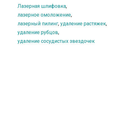
Лазерная шлифовка
труднодоступном месте
,
(слизистая рта, веки).
лазерное омоложение
,
лазерный пилинг
,
удаление растяжек
,
удаление рубцов
,
удаление сосудистых звездочек