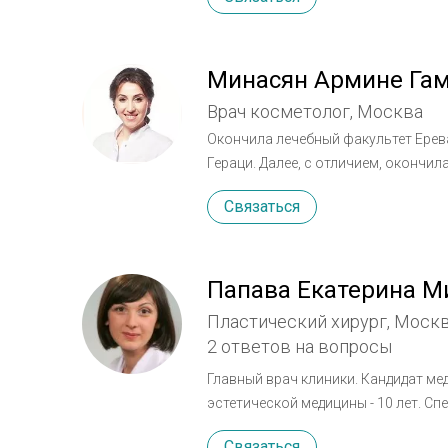
Минасян Армине Га
Врач косметолог, Москва
Окончила лечебный факультет Ерев
Гераци. Далее, с отличием, оконч
исследовательском Кожновенерологическом Инстит
Связаться
квалификации по трихологии, врач
эстетической медицины РУДН. Имеет 7-ми летний опыт работы в ведущих клиниках Москвы.
Применяет самые передовые технол
комплексного подхода, успешно со
Папава Екатерина М
контурной пластики, тредлифтинга
Пластический хирург, Моск
участвуя в крупных международных
2 ответов на вопросы
Японии, Швейцарии, Италии.
Главный врач клиники. Кандидат ме
эстетической медицины - 10 лет. Специализация: - Контурная пластика; - Лифтинг 3D-мезонитями; -
Заполнение морщин и носогубных скл
Связаться