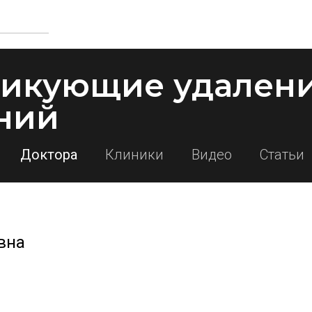
тикующие удален
ний
Доктора
Клиники
Видео
Статьи
вна