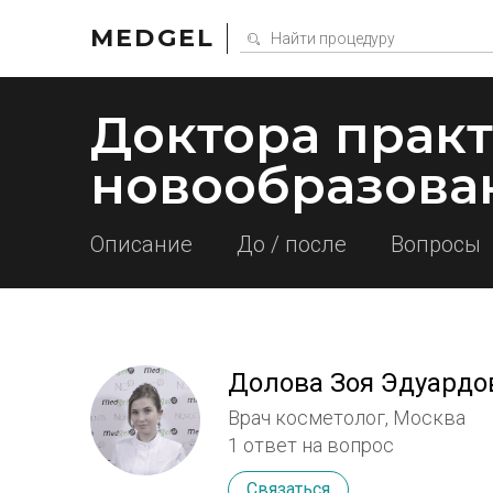
MEDGEL
Доктора прак
новообразова
Описание
До / после
Вопросы
Долова Зоя Эдуардо
Врач косметолог, Москва
1 ответ на вопрос
Связаться