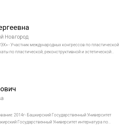
ен хирургического общества Пирогова.
ергеевна
ий Новгород
РЭХ» - Участник международных конгрессов по пластической
каты по пластической, реконструктивной и эстетической
аты по пластической и эстетической хирургии (ОПРЭХ) -
хренение в общественном здоровье" - Обучение в Германии
лович
ва