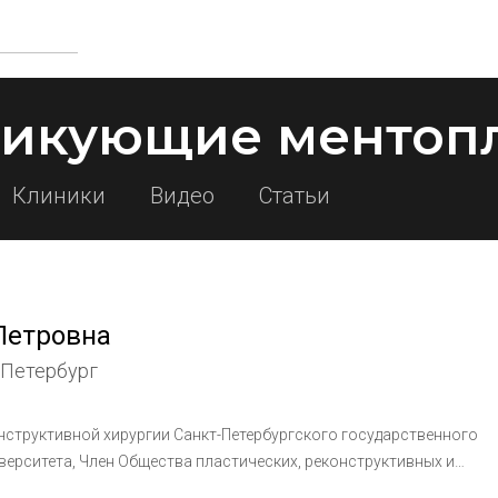
тикующие ментоп
Клиники
Видео
Статьи
Петровна
-Петербург
нструктивной хирургии Санкт-Петербургского государственного
верситета, Член Общества пластических, реконструктивных и
РЭХ), член Международного Общества Эстетической и