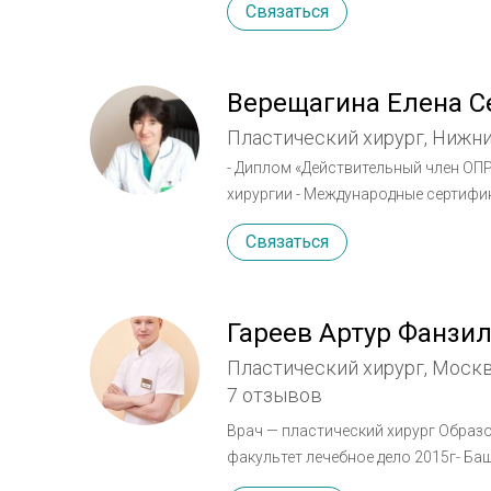
Связаться
Пластической Хирургии (ISAPS), чл
Верещагина Елена С
Пластический хирург, Нижн
- Диплом «Действительный член ОП
хирургии - Международные сертифи
хирургии (IPRAS, ISAPS) - Сертифик
Связаться
Сертификат "Организация и здравоо
"Курс пластической хирургии"
Гареев Артур Фанзи
Пластический хирург, Моск
7 отзывов
Врач — пластический хирург Образование: 2014г- Башкирский Государственный Университет
факультет лечебное дело 2015г- Башкирский Государственный Университет интернатура по
специальности хирургия 2017г- Первый Московский Государственный Медицинский Университет им.