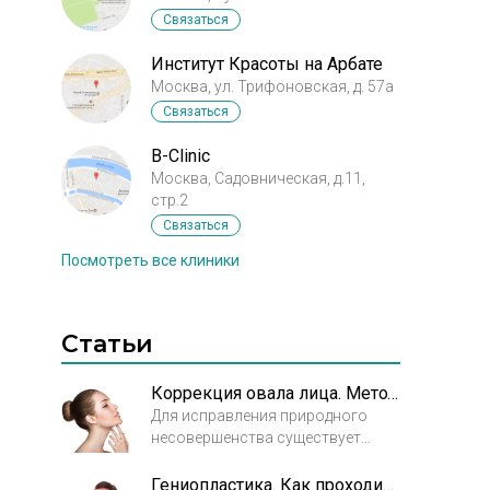
Связаться
Институт Красоты на Арбате
Москва, ул. Трифоновская, д. 57а
Связаться
B-Clinic
Москва, Садовническая, д.11,
стр.2
Связаться
Посмотреть все клиники
Статьи
Коррекция овала лица. Методы эстетической медицины сделать подбородок идеальным
Для исправления природного
несовершенства существует
коррекция овала лица. Видов
коррекции овала лица несколько.
Гениопластика. Как проходит операция