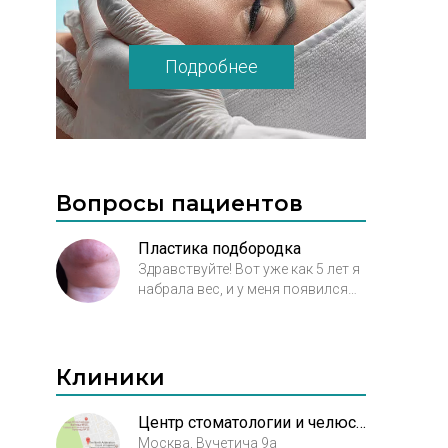
Подробнее
Вопросы пациентов
Пластика подбородка
Здравствуйте! Вот уже как 5 лет я
набрала вес, и у меня появился
второй подбородок. Сейчас
лишний вес у меня немного ушел,
а подбородок стал непонятной
формы. Уважаемые специалисты,
Клиники
подскажите, что лучше сделать,
операцию или нити?
Центр стоматологии и челюстно-лицевой хирургии МГМСУ
Москва, Вучетича 9а