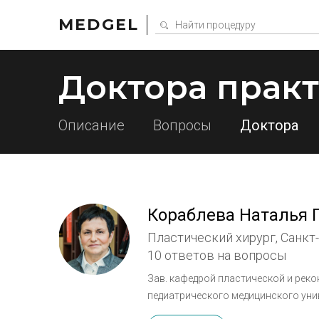
MEDGEL
Доктора прак
Описание
Вопросы
Доктора
Кораблева Наталья 
Пластический хирург, Санкт
10 ответов на вопросы
Зав. кафедрой пластической и реко
педиатрического медицинского уни
эстетических хирургов России (ОП