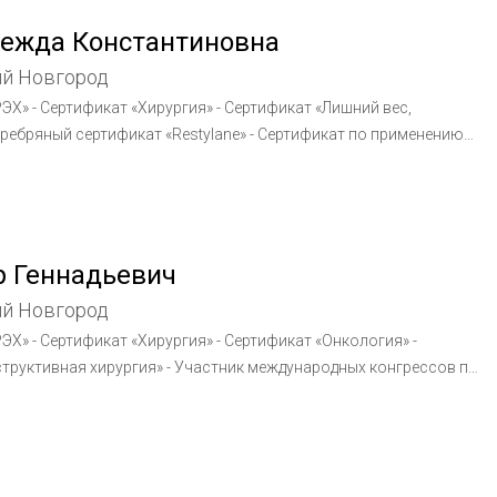
щин хирургов. председатель правления Российской ассоциации
ежда Константиновна
ий Новгород
ЭХ» - Сертификат «Хирургия» - Сертификат «Лишний вес,
еребряный сертификат «Restylane» - Сертификат по применению
, Суржидерм, Ювидерм. - Сертификат по применению препаратов
тник международных конгрессов по пластической хирургии
 Геннадьевич
ий Новгород
ЭХ» - Сертификат «Хирургия» - Сертификат «Онкология» -
структивная хирургия» - Участник международных конгрессов по