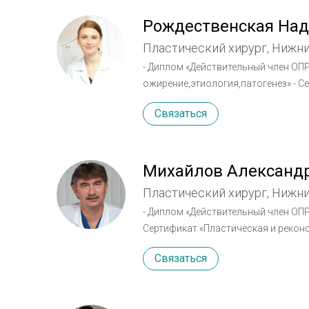
член Американской ассоциации жен
женщин-пластических хирургов.
Рождественская Над
Пластический хирург, Нижн
- Диплом «Действительный член ОПР
ожирение,этиология,патогенез» - С
инъекционных имплантов: Белотеро
Связаться
«Диспорт, Ботокс, Ксеомин» - Учас
Михайлов Александр
Пластический хирург, Нижн
- Диплом «Действительный член ОПР
Сертификат «Пластическая и рекон
пластической хирургии
Связаться