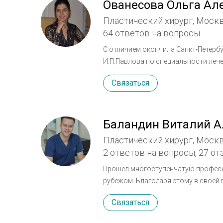
Ованесова Ольга Ал
Пластический хирург, Моск
64 ответов на вопросы
С отличием окончила Санкт-Петербу
И.П.Павлова по специальности лечебное дело Интернатура на кафедре о
им.акад. И.П.Павлова Ординатура на кафедре пластической хирургии и эстетической медицина с
Связаться
курсом по ожоговым болезням челю
Академии Постдипломного Образования Курсы повышения квалификации: челюс
хирургия, микрохирургия, эндоско
редукционная и увеличивающая мам
Баландин Виталий А
пластика лица и тела, интимная пл
Пластический хирург, Моск
гиалуроновой кислоты, антивозрастная б
2 ответов на вопросы,
27 от
Пластическая хирургия. Общая хир
филлеров на основе гиалуроновой 
Прошел многоступенчатую професси
рубежом. Благодаря этому в своей
только проверенные и безопасные 
Связаться
Сертификаты -пластическая хирурги
Закончил Ульяновский Государстве