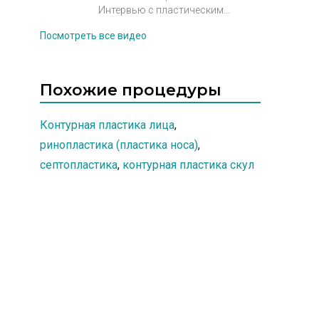
Информация о процедуре.
Интервью с пластическим
хирургом Яхонтовым Андреем
Посмотреть все видео
Владимировичем.
Похожие процедуры
Контурная пластика лица
,
ринопластика (пластика носа)
,
септопластика
,
контурная пластика скул