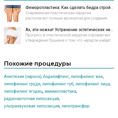
Феморопластика: Как сделать бедра стройными?
Современная пластическая хирургия
располагает полным арсеналом для создания
безупречного внешнего вида. Теперь выглядеть
свежо и молодо не могут помешать ни возраст,
Ах, эти ножки! Устранение эстетических недостатков ног
ни скачки веса, ни гормональные колебания.
Прогресс в пластической хирургии опровергает
Оправданий несовершенствам больше нет, и в
утверждение Пушкина о том, что «вряд ли найдете
любом возрасте можно прибегнуть к помощи
вы в России целой три пары стройных женских
пластического хирурга, чтобы «сделать» себе
ног». Сегодня сделать ножки под стать мечте
лицо и тело.
поэта совсем несложно, благодаря
феморопластике – операции по исправлению
Похожие процедуры
эстетических недостатков ног.
Анестезия (наркоз)
,
бодилифтинг
,
липофилинг век
,
липофилинг груди
,
липофилинг губ
,
липофилинг лица
,
липофилинг ягодиц
,
маммопластика
,
радиочастотная липосакция
,
ультразвуковая липосакция
,
липотрансфер