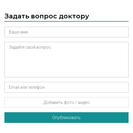
малоинвазивные омолаживающие
методики; лечение рубцов. Сертификаты: по
Задать вопрос доктору
пластической хирургии, по эндоскопии,
колопроктологии, контурной пластике
филерами, ботулинотерапии.
Добавить фото / видео
Опубликовать