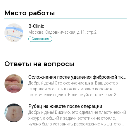
Место работы
B-Clinic
Москва, Садовническая, д.11, стр.2
Связаться
Ответы на вопросы
Осложнения после удаления фиброзной ткани
Добрый день! Это окончание шва- Ваш доктор
старался сделать шов как можно короче в
эстетических целях. Если не уйдёт в течение 3
месяцев после операции- нужно иссечь с
Рубец на животе после операции
наложением 1 узлового шва. Обратитесь своему
доктору по этому вопросу- он легко это сделает.
Добрый день! Видимо, это сделал не пластический
С уважением, Ованесова Ольга.
хирург, а общий и задачи эстетики не стояло,
нужно было устранить расхождение мышц- это он
выполнил. Лучше было сразу обратиться к