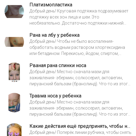
Платизмопластика
пластическому хирургу- часто выполняю
абдоминопластику с вшиванием диастаз. Можно
Добрый день! Круговая подтяжка подразумевает
выполнить парциальную коррекцию рубца и
подтяжку всех зон лица и шеи. Это
формы живота в ходе абдоминопластики. Затем
необязательно. Достаточно подтяжки нижней
довести последствия до минимума аппаратными
зоны лица и шеи с липомоделированием шейно-
Рана на лбу у ребенка
методиками. Приходите на консультацию-
подбородочной зоны. В зависимости от
подробно дам информацию, что нужно делать,
желаемого результата на очной консультации
Добрый день! Чтобы не было воспаления-
чтобы решить проблему. С уважением, Ованесова
подберем необходимые методики. С уважением,
обработать водным раствором хлоргексидина
Ольга.
Ованесова Ольга.
или бетадином. Перекисью, йодом, спиртом,
зелёнкой не жечь. Поперёк разрыва- пластырь
Рваная рана спинки носа
омнистрип несколько полосок в разных
направлениях, чтобы зазора в виде корочки не
Добрый день! Местно сначала мази для
было вообще, близко соединить края раны. Не
заживления- эбермин, солкосерил, актовегин,
мочить и не снимать пластырь 2-3 недели
пируанский бальзам (бранолинд). Что-то из этого
минимум. Потом сменить и также наложить с
уже сложно приобрести в аптеках. Есть масла для
Травма носа у ребенка
натяжением, чтобы исключить расхождение
заживления- бессмертник, арника и др.
краев раны. Это даже лучше, чем наложить шов,
Исключить повторное, даже легкое
Добрый день! Местно сначала мази для
если сделать всё правильно и выдержать нужное
травмирование, мокнутие, натирание. Не
заживления- эбермин, солкосерил, актовегин,
время. Затем- цикатрикс или дерматикс. С
применять раньше времени средства от рубцов.
пируанский бальзам (бранолинд). Что-то из этого
уважением, Ованесова Ольга.
Сначала должно полностью зажить. Потом
уже сложно приобрести в аптеках. Есть масла для
Какие действия ещё предпринять, чтобы не остался рубец?
противорубцовые- цекатрикс, дерматикс. Потом
заживления- бессмертник, арника и др.
можно скорректировать, что останется. Не
Исключить повторное, даже легкое
Добрый день! Поперёк линии рубчика, чтобы снять