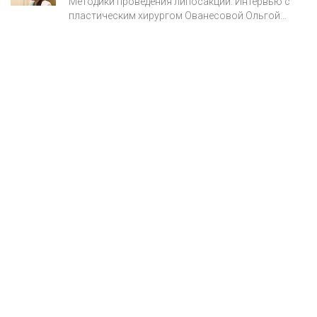
Методики проведения липосакции. Интервью с
пластическим хирургом Ованесовой Ольгой
Александровной.