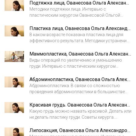
лишнего, чтобы не получить западений. Если
все рекомендации лечащего доктора, чтобы
Подтяжка лица, Ованесова Ольга Александровна
прошло мало времени- лучше ждать, возможно,
избежать осложнений. С уважением, Ольга
Методики подтяжки лица. Интервью с
жир частично рассосётся, а немного разровнять
Александровна.
пластическим хирургом Ованесовой Ольгой
можно легким массажем. Тут зависит от срока и
Александровной.
объёма введения. С уважением, Ованесова Ольга.
Пластика лица, Ованесова Ольга Александровна
В каком возрасте показана пластика лица для
эффективного результата. Методики устранения
брылей. Аппаратные и нитевые процедуры
пластики лица.
Маммопластика, Ованесова Ольга Александровна
Виды операций по увеличению и уменьшению
груди. Интервью с пластическим хирургом
Ованесовой Ольгой Александровной.
Абдоминопластика, Ованесова Ольга Александровна
Абдоминопластика. В связи со сложностью
проведения абдоминопластики в большинстве
случаев к данной операции прибегают в случае
необходимости, а не из прихоти. Где делается
Красивая грудь. Ованесова Ольга Александровна. Пластический хирург
разрез и другие важные факты об
Какую грудь можно назвать красивой. Делать или
абдоминопластике.
не делать пластику груди. Советы хирурга.
Интервью с пластическим хирургом Ованесовой
Ольгой Александровной.
Липосакция, Ованесова Ольга Александровна