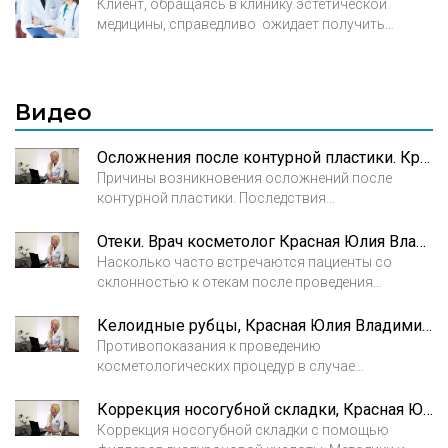
Клиент, обращаясь в клинику эстетической
медицины, справедливо ожидает получить
отличный результат от проведенной операции
или процедуры. Лишь высокопрофессиональные
клиники могут гарантировать такой уровень. Что
отличает авторские клиники «Реформа» от
Видео
прочих, и почему медийные личности называют
результаты от посещения клиник блестящими и
Осложнения после контурной пластики. Красная Ю. В.
превосходящими ожидания?
Причины возникновения осложнений после
контурной пластики. Последствия
непрофессионального введения гиалуроновой
кислоты.
Отеки. Врач косметолог Красная Юлия Владимировна
Насколько часто встречаются пациенты со
склонностью к отекам после проведения
инъекций препаратов на основе гиалуроновой
кислоты.
Келоидные рубцы, Красная Юлия Владимировна
Противопоказания к проведению
косметологических процедур в случае
склонности пациента к образованию келоидных
рубцов.
Коррекция носогубной складки, Красная Юлия Владимировна
Коррекция носогубной складки с помощью