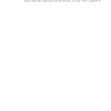
филлеров гиалуроновой кислоты. Методики и
советы.