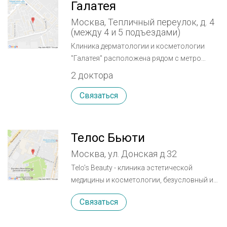
Галатея
Москва, Тепличный переулок, д. 4
(между 4 и 5 подъездами)
Клиника дерматологии и косметологии
"Галатея" расположена рядом с метро
Октябрьское поле. У нас вы сможете
2 доктора
получить услуги врачебной и эстетической
косметологии. Современная врачебная
Связаться
косметология занимается лечением
болезней кожи лица и тела с применением
медикаментов. Она включает в себя
Телос Бьюти
контурную пластику, мезотерапию,
Москва, ул. Донская д.32
лазерную косметологию, различные
омолаживающие инъекции. Эстетическая
Telo’s Beauty - клиника эстетической
косметология поможет осуществить
медицины и косметологии, безусловный и
профессиональный уход за кожей тела и
признанный лидер в применении лучших
Связаться
лица, а также устранить любые недостатки
мировых технологий в области
внешности (уходы, чистки, пилинги, LPG,
эстетической медицины и авторских