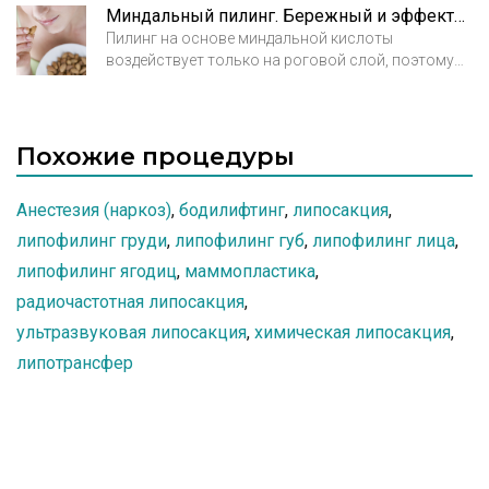
стиль автора. Более подробную
Миндальный пилинг. Бережный и эффективный уход за кожей
информацию о галерее можно узнать по
Пилинг на основе миндальной кислоты
тел. +7 (495) 723-08-22.
воздействует только на роговой слой, поэтому
за ним закрепилась слава самого щадящего и
деликатного химического пилинга. Его
эффективное действие на кожу обусловлено
входящей в состав миндальной, или гидрокси-
Похожие процедуры
фенилгликолиевой кислотой, которая относится
к фруктовым кислотам. Она содержится в ядрах
Анестезия (наркоз)
,
бодилифтинг
,
липосакция
,
миндаля и является природным натуральным
продуктом.
липофилинг груди
,
липофилинг губ
,
липофилинг лица
,
липофилинг ягодиц
,
маммопластика
,
радиочастотная липосакция
,
ультразвуковая липосакция
,
химическая липосакция
,
липотрансфер