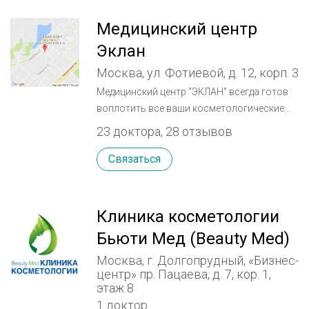
Медицинский центр
Эклан
Москва, ул. Фотиевой, д. 12, корп. 3
Медицинский центр "ЭКЛАН" всегда готов
воплотить все ваши косметологические
пожелания в жизнь и предложить
23 доктора, 28 отзывов
комплексное решение исходя из ваших
индивидуальных особенностей. Наши
Связаться
опытные косметологи и пластические
хирурги регулярно перенимают новейшие
методы и техники, что повышает их
Клиника косметологии
эффективность и безопасность. Этот факт
Бьюти Мед (Beauty Med)
поможет вам и вашим близким
становиться моложе, здоровее и красивее.
Москва, г. Долгопрудный, «Бизнес-
центр» пр. Пацаева, д. 7, кор. 1,
Медицинский центр ЭКЛАН обладает
этаж 8
уникальной методикой под названием
1 доктор
"Косметология изнутри". Данный комплекс