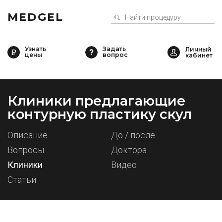
MEDGEL
Узнать
Задать
цены
вопрос
Клиники предлагающие
контурную пластику скул
Описание
До / после
Вопросы
Доктора
Клиники
Видео
Статьи