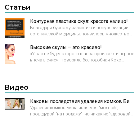
Статьи
Контурная пластика скул: красота налицо!
Благодаря бурному развитию и популяризации
эстетической медицины, появилось множество
процедур, проводимых на таких участках тела,
которые, казалось бы, не поддаются какому-либо
Высокие скулы – это красиво!
изменению, однако так лишь кажется. Сегодня вы
«У вас не будет второго шанса произвести первое
узнаете о такой процедуре, как контурная
впечатление», - говорила бесподобная Коко
пластика скул, которая осуществляется путем
Шанель. Незнакомым людям при встрече
введения в скуловую область препаратов,
достаточно 30 секунд, чтобы оценить друг друга.
содержащих в своем составе гиалуроновую
По каким критериям мы это делаем?
кислоту.
Видео
Каковы последствия удаления комков Биша?
Удаление комков Биша является "модной",
процедурой "на продажу", но никак не "здоровой"
процедурой.