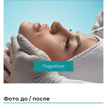
широкий выбор услуг: инъекции красоты,
разглаживающие морщины (Botox,
Диспорт), мезотерапия, биоревитализация,
контурная пластика (увеличение и
коррекция губ, скул ,заполнение глубоких
морщин), различные виды химических
пилингов, ну и, конечно, традиционные
косметические процедуры – массажи,
ультразвуковые чистки лица, уходы за
кожей разных типов (чувствительной,
сухой, «проблемной» и т.д.). У нас вы
получите квалифицированную
Подробнее
медицинскую помощь без томительного
ожидания в очередях, в удобное для вас
время. Мы осуществляем полный
мониторинг показателей здоровья,
широкий спектр лабораторных
Фото до / после
исследований. Составим для Вас
комплексную программу лечения или