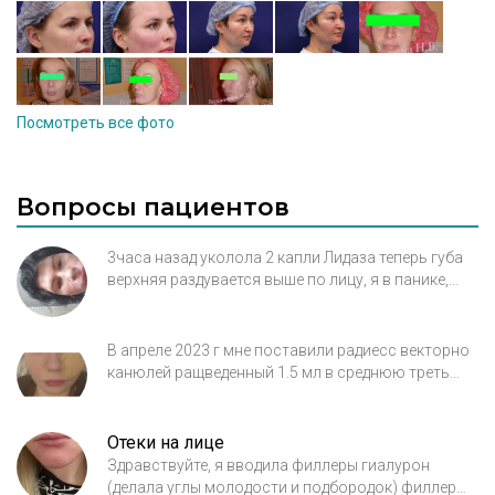
реабилитации и профилактики.
Посмотреть все фото
Вопросы пациентов
3часа назад уколола 2 капли Лидаза теперь губа
верхняя раздувается выше по лицу, я в панике,
сейчас кожа лопнет, что делать?
В апреле 2023 г мне поставили радиесс векторно
канюлей ращведенный 1.5 мл в среднюю треть
лица. Все было хорошо до осени. И в октябре у
меня начались отеки , 1-2 раз месяц у меня
отекают щеки ( то одно ,то друга)и нижние веко.
Отеки на лице
Ещё там где отечность ,чувствую боль при
Здравствуйте, я вводила филлеры гиалурон
нажатии. Связано ли это с радиесс. Благодарю
(делала углы молодости и подбородок) филлер