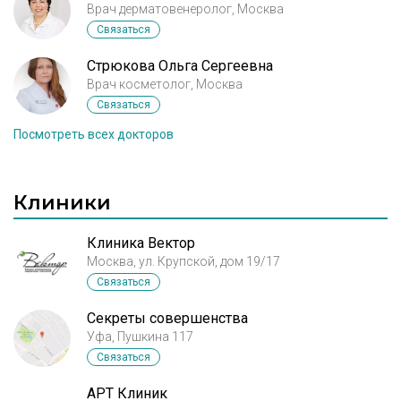
щёк и в шее будто жир или вода.
Врач дерматовенеролог, Москва
Связаться
Стрюкова Ольга Сергеевна
Врач косметолог, Москва
Связаться
Посмотреть всех докторов
Клиники
Клиника Вектор
Москва, ул. Крупской, дом 19/17
Связаться
Секреты совершенства
Уфа, Пушкина 117
Связаться
АРТ Клиник