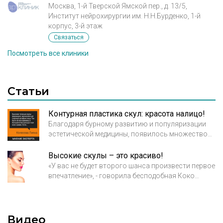
Москва, 1-й Тверской Ямской пер., д. 13/5,
Институт нейрохирургии им. Н.Н.Бурденко, 1-й
корпус, 3-й этаж
Связаться
Посмотреть все клиники
Статьи
Контурная пластика скул: красота налицо!
Благодаря бурному развитию и популяризации
эстетической медицины, появилось множество
процедур, проводимых на таких участках тела,
которые, казалось бы, не поддаются какому-либо
Высокие скулы – это красиво!
изменению, однако так лишь кажется. Сегодня вы
«У вас не будет второго шанса произвести первое
узнаете о такой процедуре, как контурная
впечатление», - говорила бесподобная Коко
пластика скул, которая осуществляется путем
Шанель. Незнакомым людям при встрече
введения в скуловую область препаратов,
достаточно 30 секунд, чтобы оценить друг друга.
содержащих в своем составе гиалуроновую
По каким критериям мы это делаем?
кислоту.
Видео