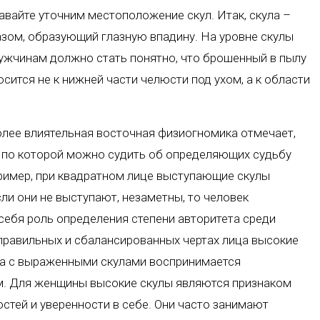
авайте уточним местоположение скул. Итак, скула –
азом, образующий глазную впадину. На уровне скулы
мужчинам должно стать понятно, что брошенный в пылу
осится не к нижней части челюсти под ухом, а к области
олее влиятельная восточная физиогномика отмечает,
а, по которой можно судить об определяющих судьбу
ример, при квадратном лице выступающие скулы
сли они не выступают, незаметны, то человек
себя роль определения степени авторитета среди
 правильных и сбалансированных чертах лица высокие
ина с выраженными скулами воспринимается
. Для женщины высокие скулы являются признаком
стей и уверенности в себе. Они часто занимают