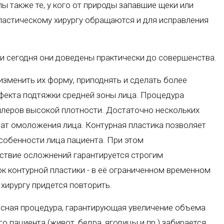
 также те, у кого от природы запавшие щеки или
пластическому хирургу обращаются и для исправления
и сегодня они доведены практически до совершенства.
изменить их форму, приподнять и сделать более
фекта подтяжки средней зоны лица. Процедура
илеров высокой плотности. Достаточно нескольких
тат омоложения лица. Контурная пластика позволяет
собенности лица пациента. При этом
тствие осложнений гарантируется строгим
 контурной пластики - в её ограниченном временном
 хирургу придется повторить.
асная процедура, гарантирующая увеличение объема
го пациента (живот, бедра, ягодицы и пр.) забирается