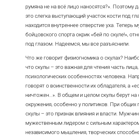
румяна не на всё лицо наносятся?». Поэтому д
это слегка выступающий участок кости под гл
находится внутреннее отверстие уха. Теперь 
бойцовского спорта окрик «бей по скуле!», отн
под глазом. Надеемся, мы все разъяснили.
Что же говорит физиогномика о скулах? Наиб
что скулы – это важная для чтения часть лиц
психологических особенностях человека. Нап
говорят о воинственности их обладателя, а «е
ничтожен…». В общем и целом скулы берут на 
окружения, особенно у политиков. При общих
скулы – это признак влияния и власти. Мужч
мужественным лидером с сильным характером
независимого мышления, творческих способно