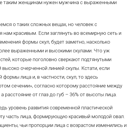
мье таким женщинам нужен мужчина с выраженными
мся о таких сложных вещах, но человек с
 нам красивым. Если заглянуть во всемирную сеть и
зменения формы скул, будет заметно, насколько
более выраженными и высокими скулами. Что уж
остей, которые поголовно сверкают подтянутыми
 высоко очерченной линией скулы. Кстати, если
формы лица и, в частности, скул, то здесь
отом сечении», согласно которому расстояние между
а расстояние от глаз до губ – 36% от высоты лица.
едь уровень развития современной пластической
 эту часть лица, формирующую красивый молодой овал.
ациенты, чьи пропорции лица с возрастом изменились и