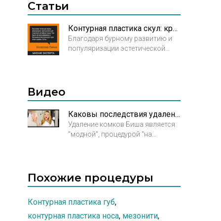
Статьи
Контурная пластика скул: красота налицо!
Благодаря бурному развитию и
популяризации эстетической
медицины, появилось множество
процедур, проводимых на таких
участках тела, которые, казалось
бы, не поддаются какому-либо
Видео
изменению, однако так лишь
кажется. Сегодня вы узнаете о
Каковы последствия удаления комков Биша?
такой процедуре, как контурная
Удаление комков Биша является
пластика скул, которая
"модной", процедурой "на
осуществляется путем введения в
продажу", но никак не "здоровой"
скуловую область препаратов,
процедурой.
содержащих в своем составе
гиалуроновую кислоту.
Похожие процедуры
Контурная пластика губ
,
контурная пластика носа
,
мезонити
,