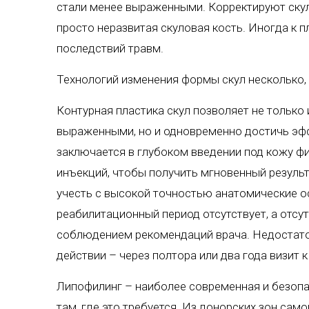
стали менее выраженными. Корректируют скулы
просто неразвитая скуловая кость. Иногда к 
последствий травм.
Технологий изменения формы скул несколько, 
Контурная пластика скул
позволяет не только 
выраженными, но и одновременно достичь эф
заключается в глубоком введении под кожу ф
инъекций, чтобы получить мгновенный резуль
учесть с высокой точностью анатомические о
реабилитационный период отсутствует, а отсу
соблюдением рекомендаций врача. Недостаток
действии – через полтора или два года визит к
Липофилинг – наиболее современная и безоп
там, где это требуется. Из донорских зон само