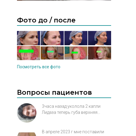
Фото до / после
Посмотреть все фото
Вопросы пациентов
3часа назад уколола 2 капли
Лидаза теперь губа верхняя
раздувается выше по лицу, я в
панике, сейчас кожа лопнет, что
делать?
В апреле 2023 г мне поставили