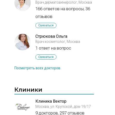
сказали это из за аллергии и
Врач дерматовенеролог, Москва
нужно только ждать . Хотелось
166 ответов на вопросы,
36
бы поскорее избавится от
огромных щёк и в шее будто жир
отзывов
или вода.
Связаться
Стрюкова Ольга
Врач косметолог, Москва
1 ответ на вопрос
Связаться
Посмотреть всех докторов
Клиники
Клиника Вектор
Москва, ул. Крупской, дом 19/17
9 докторов, 297 отзывов