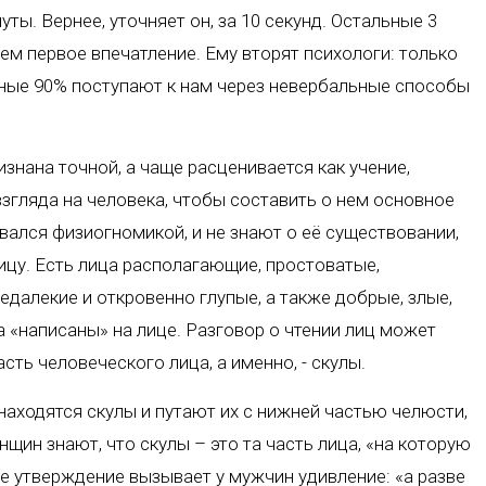
ы. Вернее, уточняет он, за 10 секунд. Остальные 3
м первое впечатление. Ему вторят психологи: только
ные 90% поступают к нам через невербальные способы
изнана точной, а чаще расценивается как учение,
згляда на человека, чтобы составить о нем основное
овался физиогномикой, и не знают о её существовании,
ицу. Есть лица располагающие, простоватые,
едалекие и откровенно глупые, а также добрые, злые,
а «написаны» на лице. Разговор о чтении лиц может
сть человеческого лица, а именно, - скулы.
находятся скулы и путают их с нижней частью челюсти,
щин знают, что скулы – это та часть лица, «на которую
е утверждение вызывает у мужчин удивление: «а разве