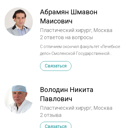
Абрамян Шмавон
Маисович
Пластический хирург, Москва
2 ответов на вопросы
С отличием окончил факультет «Лечебное
дело» Смоленской Государственной
Медицинской Академии. Проходил
Связаться
интернатуру по специализации «Общая
хирургия» и окончил субординатуру по
челюстно-лицевой хирургии на базе СГМА.
Затем окончил ординатуру и аспирантуру
Володин Никита
при Центральном научно-
Павлович
исследовательском институте
Пластический хирург, Москва
стоматологии и челюстно-лицевой
2 отзыва
хирургии (ЦНИИС и ЧЛХ) в отделение
реконструктивной, челюстно-лицевой
Связаться