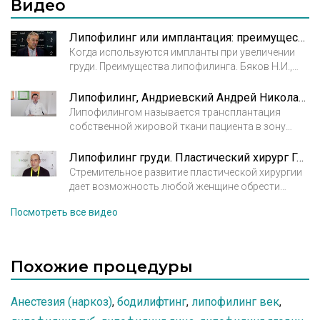
Видео
Липофилинг или имплантация: преимущества использования. Бяков Н.И., пластический хирург
Когда используются импланты при увеличении
груди. Преимущества липофилинга. Бяков Н.И.,
пластический хирург
V Санкт-Петербургский Live Surgery & Injections
Липофилинг, Андриевский Андрей Николаевич
Курс 2017
Липофилингом называется трансплантация
собственной жировой ткани пациента в зону
проблемного участка. Пластический хирург к.м.н.
Андриевский Андрей Николаевич. Клиника
Липофилинг груди. Пластический хирург Гришкян Давид Рубенович
Атрибьют Клиник.
Стремительное развитие пластической хирургии
дает возможность любой женщине обрести
идеальную грудь, и что самое важное, без
Посмотреть все видео
использования силикона, а с помощью
собственного жира.
Похожие процедуры
Анестезия (наркоз)
,
бодилифтинг
,
липофилинг век
,