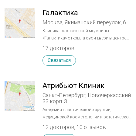
Галактика
Москва, Якиманский переулок, 6
Клиника эстетической медицины
«Галактика» открыла свои двери в центре
Москвы на Новом Арбате и на Якиманском
17 докторов
переулке. Современное инновационное
оборудование клиники позволяет гостям
Связаться
получить комплексную эффективную
диагностику, преображение и лечение.
Основой функционирования клиники стал
Атрибьют Клиник
индивидуальный подход к каждому
Санкт-Петербург, Новочеркасский
пациенту. Это дает возможность
33 корп. 3
обеспечить нашим гостям первоклассное
Академия пластической хирургии,
качество и безопасность хирургических ,
медицинской косметологии и эстетической
косметологических и стоматологических
стоматологии Atribeaute Clinique – не start-
процедур, сократить время периода
12 докторов, 10 отзывов
up проект и не клиника наемных
реабилитации до минимума, а также