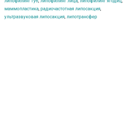
липофилинг губ
,
липофилинг лица
,
липофилинг ягодиц
,
маммопластика
,
радиочастотная липосакция
,
ультразвуковая липосакция
,
липотрансфер