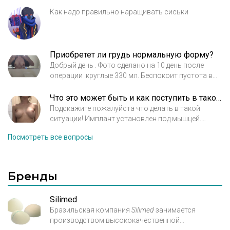
Как надо правильно наращивать сиськи
Приобретет ли грудь нормальную форму?
Добрый день . Фото сделано на 10 день после
операции .круглые 330 мл. Беспокоит пустота в
нижнем полюсе ,квадратнрсть груди и низкое
расположение сосков . Подскажите ,приобретет
Что это может быть и как поступить в такой ситуации?
ли грудь нормальную натуральную форму или
Подскажите пожалуйста что делать в такой
импланты установлены слишком высоко ?
ситуации! Имплант установлен под мышцей.
Прошло 5 месяцев после операции. Проснулась
Посмотреть все вопросы
на груди , и увидела асимметрию , сделала узи ,
сказали что ротации нету , только мышца давит
на имплант сверху , я так поняла мышца вылезла
на имплант. Обязательно обращусь завтра к
Бренды
своему хирургу. Но интересно мнение и других
специалистов . Заключение маммолога: під
Silimed
м’язове розташування імпланта до верхнього
Бразильская компания
Silimed
занимается
краю ареоли. Это левая которая меня беспокоит !
производством высококачественной
А вот правая : під м’язове розташування до