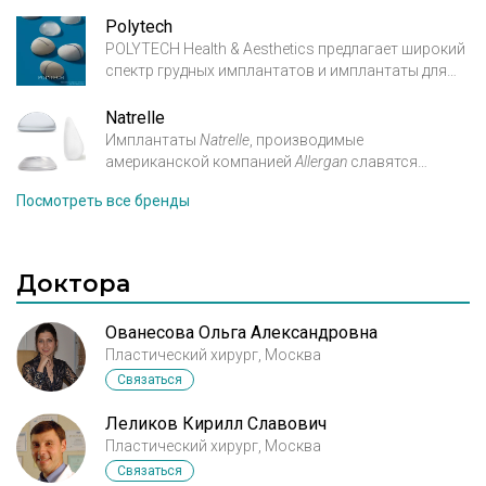
продукции
для пластической хирургии с 1978
нижнього краю ареоли . Устанавливали Ментор
Polytech
года. Компания заслужила всемирную
POLYTECH Health & Aesthetics предлагает широкий
известность, а ее
продукция успешно
спектр грудных имплантатов и имплантаты для
применяется в более чем пятидесяти странах.
контурной пластики тела: пекторальные,
ягодичные, тестикулярные, имплантаты голени.
Natrelle
Производство и штаб-квартира компании
Имплантаты
Natrelle
, производимые
расположены в г. Дибург, возле Франкфурта-на-
американской компанией
Allergan
славятся
Майне, Германия.
широким
выбором вариантов и высоким
Посмотреть все бренды
качеством исполнения.
Доктора
Ованесова Ольга Александровна
Пластический хирург, Москва
Связаться
Леликов Кирилл Славович
Пластический хирург, Москва
Связаться