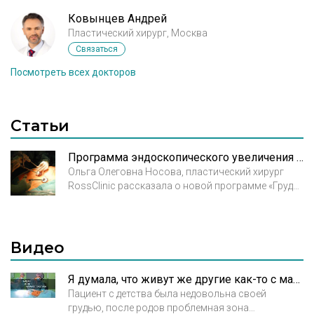
Ковынцев Андрей
Пластический хирург, Москва
Связаться
Посмотреть всех докторов
Статьи
Программа эндоскопического увеличения груди в Клинике Росса
Ольга Олеговна Носова, пластический хирург
RossClinic рассказала о новой программе «Грудь
для Вас». Согласно этой методике доступ
осуществляется через незаметные области,
чтобы полностью исключить след от
вмешательства.
Видео
Я думала, что живут же другие как-то с маленькой грудью...
Пациент с детства была недовольна своей
грудью, после родов проблемная зона