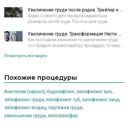
изменилась в худшую сторону, она стала
стесняться своего мужа, избегала открытых
Увеличение груди после родов. Трейлер к истории Айдан
вещей, в итоге Айдан начала искать
Айдан с самого детства была недовольна
пластического хирурга которому доверит свою
размером своей груди. После родов грудь
красоту и нашла!..
изменилась очень сильно и она стала стесняться
даже собственного мужа. Потом поняла, что это
Увеличение груди. Трансформация Насти. Вся история
больше не может продолжаться и решилась на
Как проходили изменения по увеличению груди,
операцию по увеличению груди. Смотрите
что предшествовало выбору процедуры, почему
трейлер к истории Айдан об увеличении груди.
было принято решение увеличить грудь именно у
Посмотреть все видео
этого пластического хирурга, каковы ощущения
спустя 2 месяца
Похожие процедуры
Анестезия (наркоз)
,
бодилифтинг
,
липофилинг век
,
липофилинг груди
,
липофилинг губ
,
липофилинг лица
,
липофилинг ягодиц
,
подтяжка груди
,
уменьшение груди
,
липотрансфер