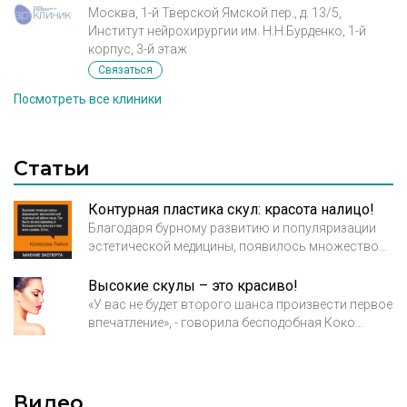
Москва, 1-й Тверской Ямской пер., д. 13/5,
Институт нейрохирургии им. Н.Н.Бурденко, 1-й
корпус, 3-й этаж
Связаться
Посмотреть все клиники
Статьи
Контурная пластика скул: красота налицо!
Благодаря бурному развитию и популяризации
эстетической медицины, появилось множество
процедур, проводимых на таких участках тела,
которые, казалось бы, не поддаются какому-либо
Высокие скулы – это красиво!
изменению, однако так лишь кажется. Сегодня вы
«У вас не будет второго шанса произвести первое
узнаете о такой процедуре, как контурная
впечатление», - говорила бесподобная Коко
пластика скул, которая осуществляется путем
Шанель. Незнакомым людям при встрече
введения в скуловую область препаратов,
достаточно 30 секунд, чтобы оценить друг друга.
содержащих в своем составе гиалуроновую
По каким критериям мы это делаем?
кислоту.
Видео