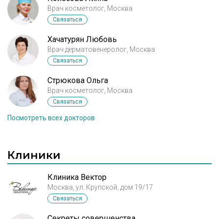
Врач косметолог, Москва
суток будто я поправилась на 20 кг. Хотела
узнать , что делать с этими отеками . Мне сказали
Связаться
это из за аллергии и нужно только ждать .
Хотелось бы поскорее избавится от огромных
Хачатурян Любовь
щёк и в шее будто жир или вода.
Врач дерматовенеролог, Москва
Связаться
Стрюкова Ольга
Врач косметолог, Москва
Связаться
Посмотреть всех докторов
Клиники
Клиника Вектор
Москва, ул. Крупской, дом 19/17
Связаться
Секреты совершенства