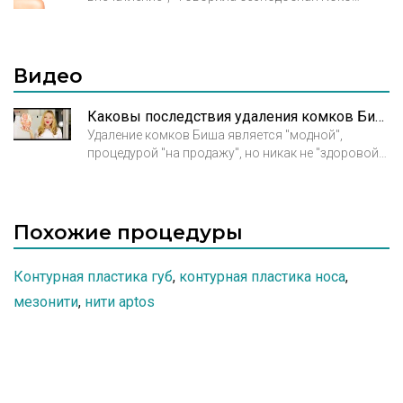
пластика скул, которая осуществляется путем
Шанель. Незнакомым людям при встрече
введения в скуловую область препаратов,
достаточно 30 секунд, чтобы оценить друг друга.
содержащих в своем составе гиалуроновую
По каким критериям мы это делаем?
кислоту.
Видео
Каковы последствия удаления комков Биша?
Удаление комков Биша является "модной",
процедурой "на продажу", но никак не "здоровой"
процедурой.
Похожие процедуры
Контурная пластика губ
,
контурная пластика носа
,
мезонити
,
нити aptos