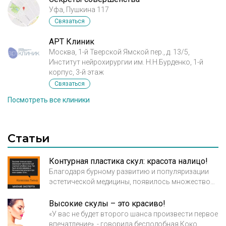
Уфа, Пушкина 117
Связаться
АРТ Клиник
Москва, 1-й Тверской Ямской пер., д. 13/5,
Институт нейрохирургии им. Н.Н.Бурденко, 1-й
корпус, 3-й этаж
Связаться
Посмотреть все клиники
Статьи
Контурная пластика скул: красота налицо!
Благодаря бурному развитию и популяризации
эстетической медицины, появилось множество
процедур, проводимых на таких участках тела,
которые, казалось бы, не поддаются какому-либо
Высокие скулы – это красиво!
изменению, однако так лишь кажется. Сегодня вы
«У вас не будет второго шанса произвести первое
узнаете о такой процедуре, как контурная
впечатление», - говорила бесподобная Коко