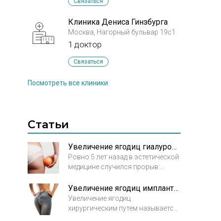
Связаться
Клиника Дениса Гинзбурга
Москва, Нагорный бульвар 19с1
1 доктор
Связаться
Посмотреть все клиники
Статьи
Увеличение ягодиц гиалуроновой кислотой. Совершенству нет предела
Ровно 5 лет назад в эстетической
медицине случился прорыв:
продолжив восхождение к пику
популярности, контурная
Увеличение ягодиц имплантами. Свистать всех наверх!
пластика начала спуск от лица к
Увеличение ягодиц
телу. Теперь «обеденные уколы
хирургическим путем называется
красоты» доступны для тех зон
глютеопластикой. Gluteus (лат.) -