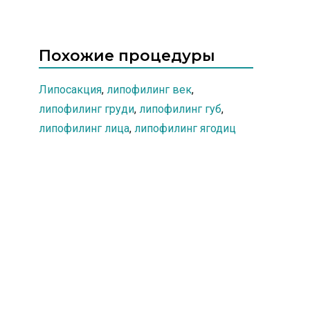
то, что дано нам с рождения,
с каждым годом популярность
изменить непросто и даже
процедуры растет.
изнуряющие тренировки не
всегда могут дать желаемый
Похожие процедуры
эффект.
Липосакция
,
липофилинг век
,
липофилинг груди
,
липофилинг губ
,
липофилинг лица
,
липофилинг ягодиц