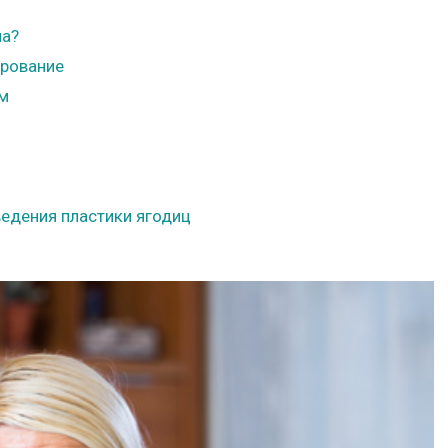
на?
ирование
ом
едения пластики ягодиц