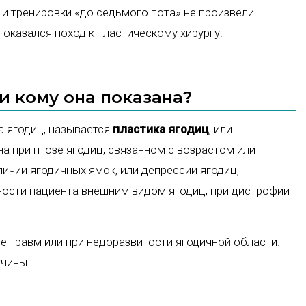
 и тренировки «до седьмого пота» не произвели
казался поход к пластическому хирургу.
и кому она показана?
а ягодиц, называется
пластика ягодиц
, или
а при птозе ягодиц, связанном с возрастом или
ичии ягодичных ямок, или депрессии ягодиц,
ости пациента внешним видом ягодиц, при дистрофии
е травм или при недоразвитости ягодичной области.
жчины.