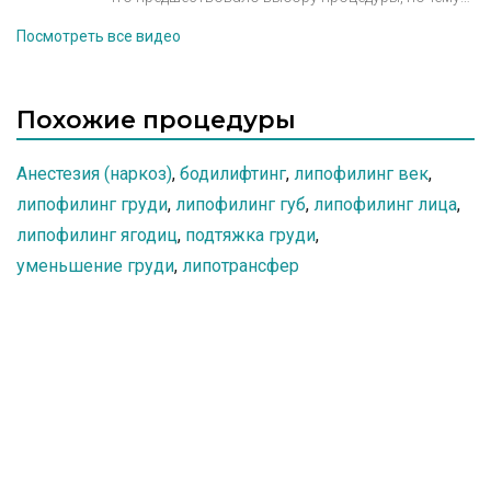
трейлер к истории Айдан об увеличении груди.
было принято решение увеличить грудь именно у
Посмотреть все видео
этого пластического хирурга, каковы ощущения
спустя 2 месяца
Похожие процедуры
Анестезия (наркоз)
,
бодилифтинг
,
липофилинг век
,
липофилинг груди
,
липофилинг губ
,
липофилинг лица
,
липофилинг ягодиц
,
подтяжка груди
,
уменьшение груди
,
липотрансфер