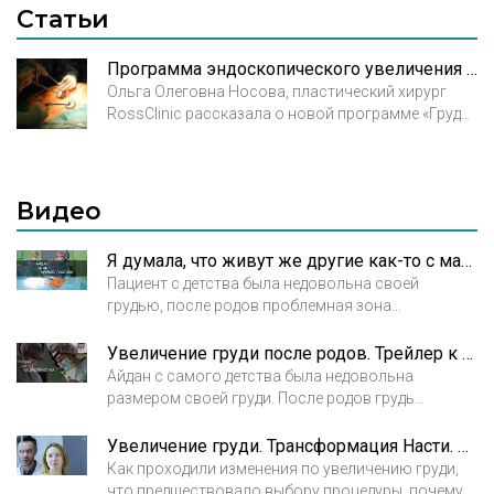
Статьи
Программа эндоскопического увеличения груди в Клинике Росса
Ольга Олеговна Носова, пластический хирург
RossClinic рассказала о новой программе «Грудь
для Вас». Согласно этой методике доступ
осуществляется через незаметные области,
чтобы полностью исключить след от
вмешательства.
Видео
Я думала, что живут же другие как-то с маленькой грудью...
Пациент с детства была недовольна своей
грудью, после родов проблемная зона
изменилась в худшую сторону, она стала
стесняться своего мужа, избегала открытых
Увеличение груди после родов. Трейлер к истории Айдан
вещей, в итоге Айдан начала искать
Айдан с самого детства была недовольна
пластического хирурга которому доверит свою
размером своей груди. После родов грудь
красоту и нашла!..
изменилась очень сильно и она стала стесняться
даже собственного мужа. Потом поняла, что это
Увеличение груди. Трансформация Насти. Вся история
больше не может продолжаться и решилась на
Как проходили изменения по увеличению груди,
операцию по увеличению груди. Смотрите
что предшествовало выбору процедуры, почему