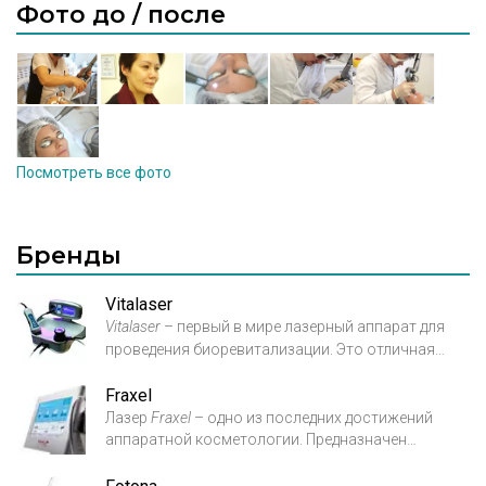
Фото до / после
Посмотреть все фото
Бренды
Vitalaser
Vitalaser
– первый в мире лазерный аппарат для
проведения биоревитализации. Это
отличная
альтернатива инъекционным процедурам
Fraxel
биоревитализации, так как
нивелируются все
Лазер
Fraxel
– одно из последних достижений
риски и неудобства, присущие процедурам
аппаратной косметологии. Предназначен
подкожного введения
гиалуроновых «коктейлей».
для
омоложения кожи и устранения ее
Данный аппарат обеспечит вам комфортную,