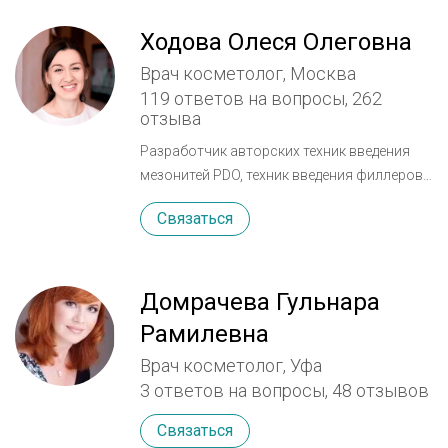
Ходова Олеся Олеговна
Врач косметолог, Москва
119 ответов на вопросы,
262
отзыва
Разработчик авторских техник введения
мезонитей PDO, техник введения филлеров,
специалист по микро- и макроканюльным
Связаться
техникам введения биоревитализантов,
биореструктуризантов и
мезотерапевтических коктейлей.
Постоянный докладчик всероссийских и
Домрачева Гульнара
международных конгрессов по вопросам
Рамилевна
косметологии, автор публикаций в
Врач косметолог, Уфа
тематических журналах. Образование и
3 ответов на вопросы,
48 отзывов
карьера 2006: окончила Северо-
Осетинскую государственную
Связаться
медицинскую академию. 2006-2008: