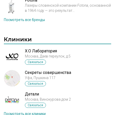
Fotona
возрастных изменений. В наши дни способ
безболезненную и
эффективную лазерную
Лазеры словенской компании
Fotona
, основанной
омоложения
лазером
Фраксель
с успехом
биоревитализацию кожи.
в 1964 году — это результат
применяется более чем в семидесяти странах, так
огромного
количества исследований и 50­-
как имеет
минимальные осложнения и дает
Посмотреть все бренды
летнего опыта изучения лазерных медицинских
потрясающий результат.
технологий.
На сегодняшний день эта компания
является крупнейшим европейским
Клиники
производителем
лазерного оборудования для
медицинского применения.
X.O Лаборатория
Москва, Даев переулок, д.5
Связаться
Секреты совершенства
Уфа, Пушкина 117
Связаться
Детали
Москва, Винокурова дом 2
Связаться
Посмотреть все клиники