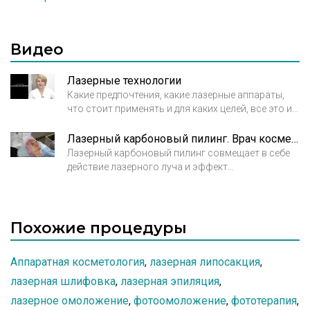
Видео
Лазерные технологии
Какие предпочтения, какие лазерные аппараты,
что стоит применять и для каких целей, все это и
многое другое можно узнать из этого интервью.
Лазерный карбоновый пилинг. Врач косметолог Барсуков Сергей Николаевич
Лазерный карбоновый пилинг совмещает в себе
действие лазерного луча и эффект
фотоомоложения. Нюанс этой процедуры –
специальный гель-маска, в составе которой
имеются наночастицы диоксида углерода, в связи
с чем наногель получил название карбонового.
Похожие процедуры
Аппаратная косметология
,
лазерная липосакция
,
лазерная шлифовка
,
лазерная эпиляция
,
лазерное омоложение
,
фотоомоложение
,
фототерапия
,