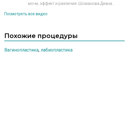
Курс 2017
мочи, эффект и различия. Шоманова Диана
Сейлхановна, пластический хирург
Посмотреть все видео
V Санкт-Петербургский Live Surgery & Injections
Курс 2017
Похожие процедуры
Вагинопластика
,
лабиопластика