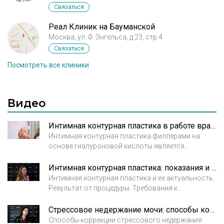
Связаться
Реал Клиник на Бауманской
Москва, ул. Ф. Энгельса, д.23, стр.4
Связаться
Посмотреть все клиники
Видео
Интимная контурная пластика в работе врача косметолога
Интимная контурная пластика филлерами на
основе гиалуроновой кислоты является
проверенным (с 2011 года в России), безопасным
(1 реакция на 10 000 человек), и эффективным
Интимная контурная пластика: показания и выбор препарата. Хохлова И.В., врач косметолог
решением Сексуальных, Функциональных и
Интимная контурная пластика и ее актуальность.
Эстетических проблем!
Результат от процедуры. Требования к
подготовке Хохлова И.В., врач дерматовенеролог,
косметолог
Стрессовое недержание мочи: способы коррекции. Шоманова Диана, пластический хирург
V Санкт-Петербургский Live Surgery & Injections
Способы коррекции стрессового недержания