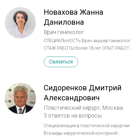
Новахова Жанна
Даниловна
Врач гинеколог
СПЕЦИАЛЬНОСТЬ Врач акушер-гинеколог
СТАЖ РАБОТЫ более 18 лет ОПЫТ РАБОТЫ
Врач акушер-гинеколог, Пятигорский
Связаться
родильный дом (1998-2012 гг.) Врач акушер-
гинеколог, ООО "ИММА", город Москва
(2012-2015 гг.) ОБРАЗОВАНИЕ
Дагестанский государственный
Сидоренков Дмитрий
медицинский институт (1994 г.) Ординатура,
Александрович
Московский медицинский
Пластический хирург, Москва
стоматологический институт им. Семашко
3 ответов на вопросы
(1996 г.) Аспирантура, НИИ Курортологии г.
Пятигорск (2012 г.) ДОПОЛНИТЕЛЬНОЕ
Специализация в пластической хирургии:
ОБРАЗОВАНИЕ, КУРСЫ, ТРЕНИНГИ
Все виды хирургической контурной
"Акушерство и гинекология",