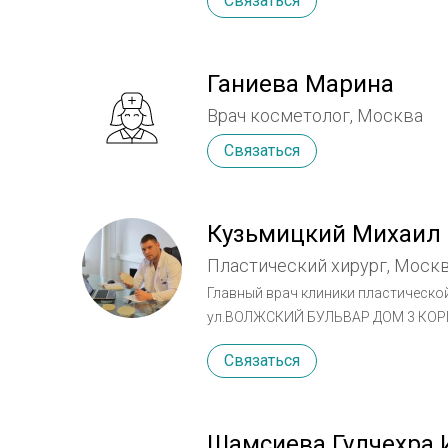
Связаться
Ганиева Марина
Врач косметолог, Москва
Связаться
Кузьмицкий Михаил
Пластический хирург, Моск
Главный врач клиники пластической хирургии и
ул.ВОЛЖСКИЙ БУЛЬВАР ДОМ 3 КОРПУ
Михаил Валерьевич – профессионал
Связаться
Кореи, США. В 2011 году в результ
пластической хирургии, целью кот
Клиника я и мой коллектив гарант
прием 8(495)- 664-58-16, доктор лич
Шамсиева Гулчехра 