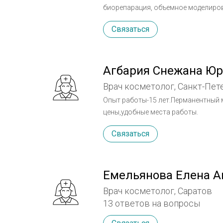
биорепарация, объемное моделирова
Dysport, Xeomin), увеличение губ.
Связаться
рубцов после акне. Провожу проце
89267380732
Агбария Снежана Ю
Врач косметолог, Санкт-Пет
Опыт работы-15 лет.Перманентный 
цены,удобные места работы.
Связаться
Емельянова Елена А
Врач косметолог, Саратов
13 ответов на вопросы