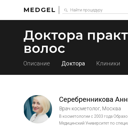
MEDGEL
Доктора прак
волос
Описание
Доктора
Клиники
Серебренникова Анн
Врач косметолог, Москва
В косметологии с 2003 года Образование: В 2003 году окончила Российский Государсвенной
Медицинский Университет по специ