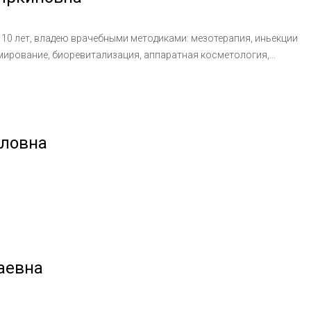
10 лет, владею врачебными методиками: мезотерапия, иньекции
рмирование, биоревитализация, аппаратная косметология,
осещаю профессиональные выставки, курсы и семинары
 миру.
вловна
аевна