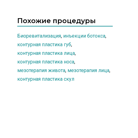
лечения ломкости и сухости
волос, выпадения и секущихся
кончиков.
Похожие процедуры
Биоревитализация
,
инъекции ботокса
,
контурная пластика губ
,
контурная пластика лица
,
контурная пластика носа
,
мезотерапия живота
,
мезотерапия лица
,
контурная пластика скул