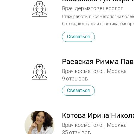
Врач дерматовенеролог
Стаж работы в косметологии более 
ботокс, контурная пластика, биоа
косметические уходы. Регулярно п
Связаться
повышения квалификации по всему
Раевская Римма Па
Врач косметолог, Москва
9 отзывов
Связаться
Котова Ирина Никол
Врач косметолог, Москва
35 отзывов