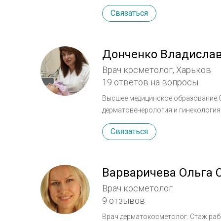
специальности " врачебная комето
Связаться
прикладной эстетике. Россия. Мос
Россия. Москва. Международного ко
Россия. Москва. Международного к
Москва. Сертификаты: Botox, Jurede
Донченко Владисла
("Валекс") STYLAGE "Салинг" IAL-sys
Врач косметолог, Харьков
Аппаратная кометология
19 ответов на вопросы
Высшее медицинское образование.
дерматовенерология и гинекологи
различными методиками лазерной к
Связаться
практика. Руководитель клиники ла
косметология''в Харькове. Автор п
Варваричева Ольга 
Врач косметолог
9 отзывов
Врач дерматокосметолог. Стаж рабо