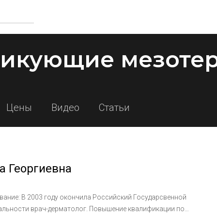
тикующие мезоте
Цены
Видео
Статьи
а Георгиевна
альности врач-дерматолог. Повышение квалификации по