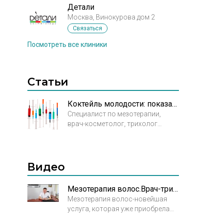
Детали
Москва, Винокурова дом 2
Связаться
Посмотреть все клиники
Статьи
Коктейль молодости: показания и противопоказания мезотерапии
Специалист по мезотерапии,
врач-косметолог, трихолог
клиники ROSH Инна Сергеевна
Цветкова делится перечнем
противопоказаний к проведению
процедуры мезотерапии.
Видео
Опережая рассказ Инны
Сергеевны, углубимся ненадолго
Мезотерапия волос.Врач-трихолог Вохмянин Александр Викторович
в суть и историю появления
Мезотерапия волос-новейшая
самой процедуры.
услуга, которая уже приобрела
большую популярность за счет