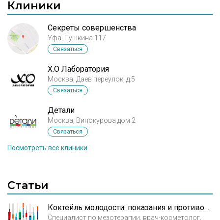
Клиники
операции, в частности, проводя
ринопластику и пластику лица. Именно
Секреты совершенства
благодаря его заслугам пластическая
Уфа, Пушкина 117
медицина в РФ заняла свою нишу среди
Связаться
прочих разделов хирургии. Кроме того,
Леонид Леонидович — отец-основатель
X.O Лаборатория
кафедры пластической и эстетической
Москва, Даев переулок, д.5
медицины. Вследствие продолжительной
Связаться
педагогической деятельности, он обладает
Детали
немалым опытом, позволяющим
Москва, Винокурова дом 2
составлять эффективные обучающие
Связаться
программы для нового поколения
Посмотреть все клиники
хирургов. Его ученики практикуют не
только на родине, но и в странах ближнего
и дальнего зарубежья. Доктор Павлюченко
Статьи
принимает активное участие в
разнообразных конгрессах и семинарах,
посвященных проблемам пластической
Коктейль молодости: показания и противопоказания мезотерапии
Специалист по мезотерапии, врач-косметолог,
хирургии. Неисчислимое количество