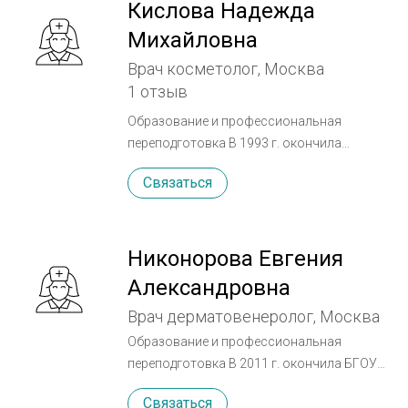
Кислова Надежда
Михайловна
Врач косметолог, Москва
1 отзыв
Образование и профессиональная
переподготовка В 1993 г. окончила
Московскую Медицинскую Академию им И.
Связаться
М. Сеченова по специальности «Лечебное
дело». Окончила интернатуру на кафедре
челюстно- лицевой хирургии ММА им
Сеченова И. М. по специальности
Никонорова Евгения
«Челюстно- лицевая хирургия». Окончила
Александровна
ординатуру на кафедре Российского
Врач дерматовенеролог, Москва
Государственного Университета им Н. И.
Пирогова. В 2000 г. защитила кандидатскую
Образование и профессиональная
диссертацию. Надежда Михайловна
переподготовка В 2011 г. окончила БГОУ
Кислова — кандидат медицинских наук. В
ВПО Оренбургскую государственную
Связаться
2004 г. окончила интернатуру на кафедре
медицинскую академию МЗ РФ по