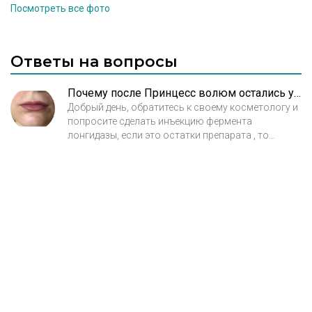
Посмотреть все фото
Ответы на вопросы
Почему после Принцесс волюм остались уплотнения над губой?
Добрый день, обратитесь к своему косметологу и
попросите сделать инъекцию фермента
лонгидазы, если это остатки препарата , то
уплотнение исчезнет, если, что-либо другое
изменений не будет. Удивительно почему до сих
пор это не было сделано. Можно также сделать
ультразвуковое исследование. С уважением,
Мария Александровна Балябина