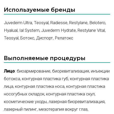
Используемые бренды
Juvederm Ultra
,
Teosyal
,
Radiesse
,
Restylane
,
Belotero
,
Hyalual
,
Ial System
,
Juvederm Hydrate
,
Restylane Vital
,
Teosyal
,
Ботокс
,
Диспорт
,
Релатокс
Выполняемые процедуры
Лицо
:
биоармирование
,
биоревитализация
,
инъекции
ботокса
,
контурная пластика губ
,
контурная пластика
лица
,
контурная пластика носа
,
контурная пластика
носогубных складок
,
контурная пластика скул
,
косметические уходы
,
лазерная биоревитализация
,
лазерный пилинг
,
мезотерапия вокруг глаз
,