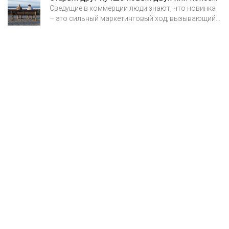
Сведущие в коммерции люди знают, что новинка
– это сильный маркетинговый ход, вызывающий
всплеск интереса покупателя и поднимающий
продажи. Однако, для эстетической медицины
этот подход работает далеко не всегда. Страсть
пациентов к новизне зачастую оказывает им
«медвежью услугу». Последствия бездумного
увлечения новинками косметологии мы
наблюдаем на вызывающих шок фотографиях
несчастных жертв красоты.