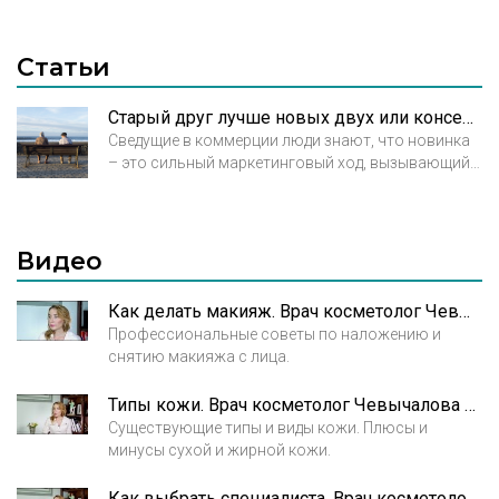
Статьи
Старый друг лучше новых двух или консерватизм в косметологии
Сведущие в коммерции люди знают, что новинка
– это сильный маркетинговый ход, вызывающий
всплеск интереса покупателя и поднимающий
продажи. Однако, для эстетической медицины
этот подход работает далеко не всегда. Страсть
пациентов к новизне зачастую оказывает им
Видео
«медвежью услугу». Последствия бездумного
увлечения новинками косметологии мы
Как делать макияж. Врач косметолог Чевычалова Мария Михайловна
наблюдаем на вызывающих шок фотографиях
Профессиональные советы по наложению и
несчастных жертв красоты.
снятию макияжа с лица.
Типы кожи. Врач косметолог Чевычалова Мария Михайловна
Существующие типы и виды кожи. Плюсы и
минусы сухой и жирной кожи.
Как выбрать специалиста. Врач косметолог Чевычалова Мария Михайловна