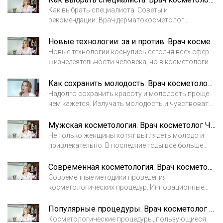
Как выбрать специалиста. Советы и
рекомендации. Врач дерматокосметолог
Чевычалова Мария Михайловна.
Новые технологии: за и против. Врач косметолог Чевычалова Мария Михайловна
Новые технологии коснулись сегодня всех сфер
жизнедеятельности человека, но в косметологии
надо новые методики проверять и перепроверять.
Как сохранить молодость. Врач косметолог Чевычалова Мария Михайловна
Надолго сохранить красоту и молодость проще
чем кажется. Излучать молодость и чувствовать
себя прекрасно можно в независимости от года
рождения.
Мужская косметология. Врач косметолог Чевычалова Мария Михайловна
Не только женщины хотят выглядеть молодо и
привлекательно. В последние годы все больше
мужчин пользуются услугами косметологов и
дерматологов.
Современная косметология. Врач косметолог Чевычалова Мария Михайловна
Современные методики проведения
косметологических процедур. Инновационные
способы омоложения кожи.
Популярные процедуры. Врач косметолог Чевычалова Мария Михайловна
Косметологические процедуры, пользующиеся