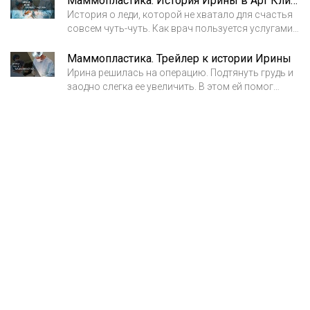
Маммопластика. История Ирины в Арт Клиник
История о леди, которой не хватало для счастья
совсем чуть-чуть. Как врач пользуется услугами
другого врача. Как приходит взаимопонимание.
Какие страхи до маммопластики и какие эмоции
Маммопластика. Трейлер к истории Ирины
после пластической операции. Подробнее
Ирина решилась на операцию. Подтянуть грудь и
смотрите в этом видео.
заодно слегка ее увеличить. В этом ей помог
пластический хирург Баков Вадим Сергеевич.
Какой же будет результат и устроит ли он Ирину?