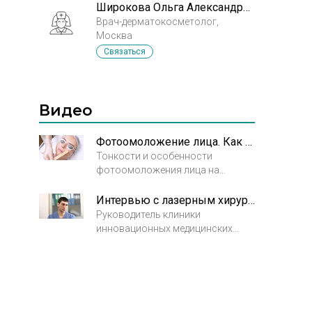
Широкова Ольга Александровна
Врач-дерматокосметолог,
Москва
Связаться
Видео
Фотоомоложение лица. Как меняется кожа
Тонкости и особенности
фотоомоложения лица на
аппарате Lumenis M22. Как
проходит процедура и как влияет
Интервью с лазерным хирургом Гришко Романом Васильевичем
на состояние кожи
Руководитель клиники
фотоомоложение.
инновационных медицинских
технологий Вектор, главный врач,
лазерный хирург Гришко Роман
Васильевич рассказывает о
клинике.