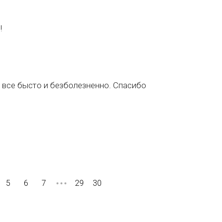
!
 все бысто и безболезненно. Спасибо
5
6
7
29
30