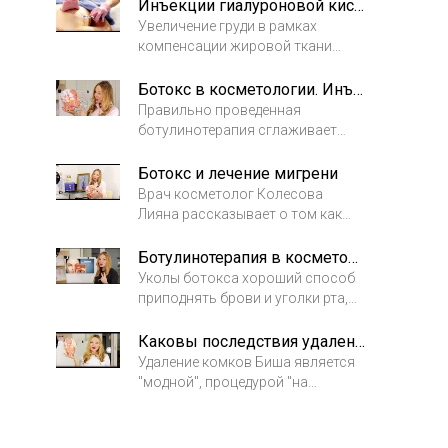
называемый контур Джоли? В
Инъекции гиалуроновой кислоты и подтяжка груди
этом видео врач косметолог
Увеличение груди в рамках
рассказывает причины
компенсации жировой ткани
возникновения неровностей
возможно филлерами с
овала лица, взаимосвязь
гиалуроновой кислотой
Ботокс в косметологии. Инъекции в нижню треть лица
строения черепа и внешнего вида
(рекомендовано бифазными
Правильно проведенная
лица.
филлерами Repleri №5) Инъекции
ботулинотерапия сглаживает
гиалуроновой кислоты
мимические морщины в нижней
позволяют придать объем,
трети лица. Как и почему это
Ботокс и лечение мигрени
упругость, плотность, сделать
работает?
Врач косметолог Колесова
каплевидную форму груди.
Лияна рассказывает о том как
можно купировать состояние
головной боли с помощью
Ботулинотерапия в косметология
инъекций ботокса
Уколы ботокса хороший способ
приподнять брови и уголки рта,
разгладить мимические морщины
лица. Для успеха инъекций
Каковы последствия удаления комков Биша?
ботокса необходимы
Удаление комков Биша является
фундаментальные знания
"модной", процедурой "на
анатомии и правильное
продажу", но никак не "здоровой"
разведение препарата.
процедурой.