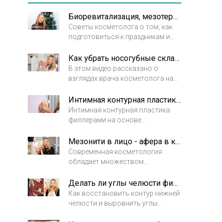
Биоревитализация, мезотерапия или косметический уход за день до праздника?
Советы косметолога о том, как
подготовиться к праздникам и
выглядеть неотразимо. Есть
мероприятия, перед которыми не
Как убрать носогубные складки?
стоит делать инъекции красоты
В этом видео рассказано о
взглядах врача косметолога на
коррекцию носогубных складок
Интимная контурная пластика в работе врача косметолога
Интимная контурная пластика
филлерами на основе
гиалуроновой кислоты является
проверенным (с 2011 года в
Мезонити в лицо - афера в косметологии или нет?
России), безопасным (1 реакция
Современная косметология
на 10 000 человек), и
обладает множеством
эффективным решением
инструментов, позволяющих
Сексуальных, Функциональных и
создать лифтинг лица. Что
Делать ли углы челюсти филлером?
Эстетических проблем!
происходит внутри после
Как восстановить контур нижней
постановки нитей, как выглядит
челюсти и выровнить углы
подтяжка лица?
челюсти, создать так