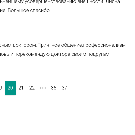
альнейшему усовершенствованию внешности. Лияна
ие. Большое спасибо!
есным доктором.Приятное общение,профессионализм -
вновь и порекомендую доктора своим подругам.
9
20
21
22
36
37