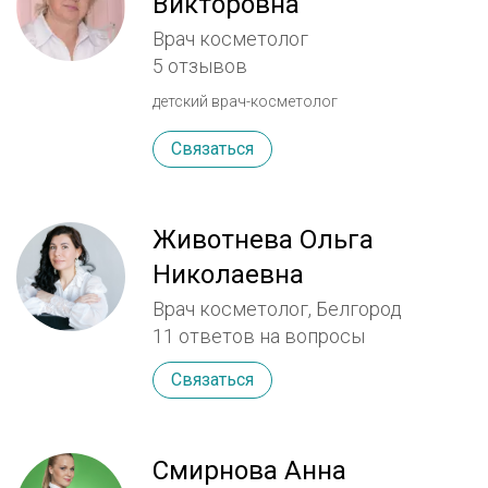
Викторовна
Лантокс, Ксеомин, Релатокс,
Нейронокс).Коррекция гипергидроза:
Врач косметолог
подмышечного, ладонного, подошвенного.
5 отзывов
Контурная пластика лица филлерами на
детский врач-косметолог
основе гиалуроновой и полимолочной
кислот.
Связаться
Животнева Ольга
Николаевна
Врач косметолог, Белгород
11 ответов на вопросы
Связаться
Смирнова Анна