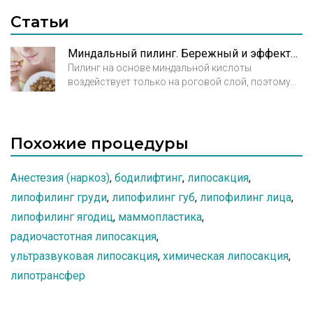
Статьи
Миндальный пилинг. Бережный и эффективный уход за кожей
Пилинг на основе миндальной кислоты
воздействует только на роговой слой, поэтому
за ним закрепилась слава самого щадящего и
деликатного химического пилинга. Его
эффективное действие на кожу обусловлено
входящей в состав миндальной, или гидрокси-
Похожие процедуры
фенилгликолиевой кислотой, которая относится
к фруктовым кислотам. Она содержится в ядрах
Анестезия (наркоз)
,
бодилифтинг
,
липосакция
,
миндаля и является природным натуральным
продуктом.
липофилинг груди
,
липофилинг губ
,
липофилинг лица
,
липофилинг ягодиц
,
маммопластика
,
радиочастотная липосакция
,
ультразвуковая липосакция
,
химическая липосакция
,
липотрансфер