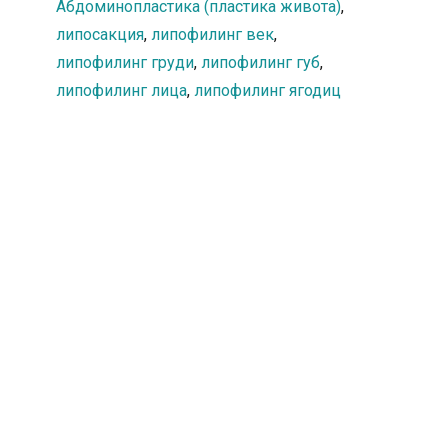
Абдоминопластика (пластика живота)
,
бариатрической хирургией
(хирургией потери веса) или
липосакция
,
липофилинг век
,
диетой. При быстром снижении
липофилинг груди
,
липофилинг губ
,
веса кожа не успевает
липофилинг лица
сократиться и подтянуться,
,
липофилинг ягодиц
образуются неэстетичные
кожные складки.