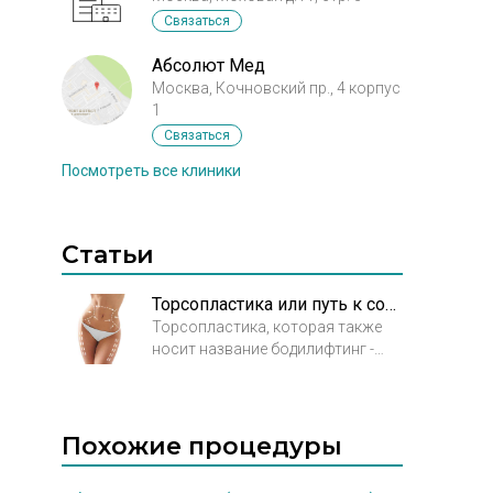
Связаться
Абсолют Мед
Москва, Кочновский пр., 4 корпус
1
Связаться
Посмотреть все клиники
Статьи
Торсопластика или путь к совершенному телу
Торсопластика, которая также
носит название бодилифтинг -
одна из самых сложных
хирургических операций, она
показана пациентам, потерявшим
в весе несколько десятков
Похожие процедуры
килограммов. Значительная
потеря веса обычно связана с